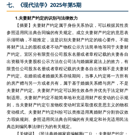
七、《现代法学》2025年第5期
1.夫妻财产约定的识别与法律效力
【摘要】夫妻财产约定属于身份关系协议，可以根据其性质
参照适用民法典合同编的有关规定。成立夫妻财产约定的意思表
示须明确，不能推定，这是识别夫妻财产约定的核心要件。不能
将财产法上的股权或者不动产物权公示方法简单地等同于夫妻财
产约定。宜区分有限责任公司股东名册或者章程记载的夫妻各自
出资额等夫妻股权公示方法在公司法与婚姻家庭法上的效力，有
限责任公司股东名册或者章程记载的夫妻各自出资额不是夫妻财
产约定。在婚前或者婚姻关系存续期间，当事人约定将一方所有
的房产赠与另一方或者共有，属于基于婚姻关系赠与房产，不是
夫妻财产约定。夫妻财产约定可以附生效条件并优先于法定财产
制适用。夫妻财产约定不能简单地补充适用财产权变动的公示规
则，当夫妻财产约定引发物权变动时宜采取债权意思主义的物权
变动模式。夫妻财产约定纠纷可以类推适用离婚财产分割协议效
力瑕疵规则、参照适用民法典合同编的有关规定和补充适用民法
典总则编民事法律行为的有关规定。
【关键词】《民法典婚姻家庭编解释(二)》；夫妻财产约定；