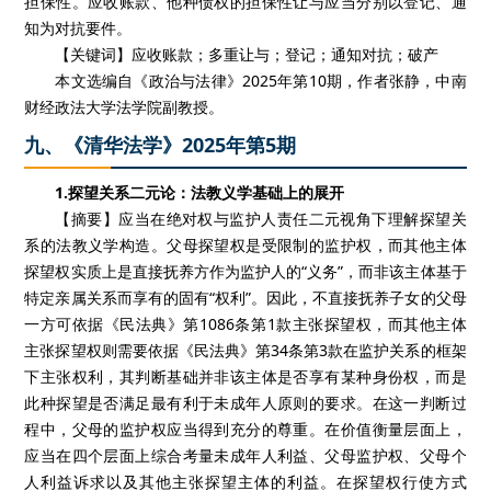
担保性。应收账款、他种债权的担保性让与应当分别以登记、通
知为对抗要件。
【关键词】应收账款；多重让与；登记；通知对抗；破产
本文选编自《政治与法律》2025年第10期，作者张静，中南
财经政法大学法学院副教授。
九、《清华法学》2025年第5期
1.探望关系二元论：法教义学基础上的展开
【摘要】应当在绝对权与监护人责任二元视角下理解探望关
系的法教义学构造。父母探望权是受限制的监护权，而其他主体
探望权实质上是直接抚养方作为监护人的“义务”，而非该主体基于
特定亲属关系而享有的固有“权利”。因此，不直接抚养子女的父母
一方可依据《民法典》第1086条第1款主张探望权，而其他主体
主张探望权则需要依据《民法典》第34条第3款在监护关系的框架
下主张权利，其判断基础并非该主体是否享有某种身份权，而是
此种探望是否满足最有利于未成年人原则的要求。在这一判断过
程中，父母的监护权应当得到充分的尊重。在价值衡量层面上，
应当在四个层面上综合考量未成年人利益、父母监护权、父母个
人利益诉求以及其他主张探望主体的利益。在探望权行使方式