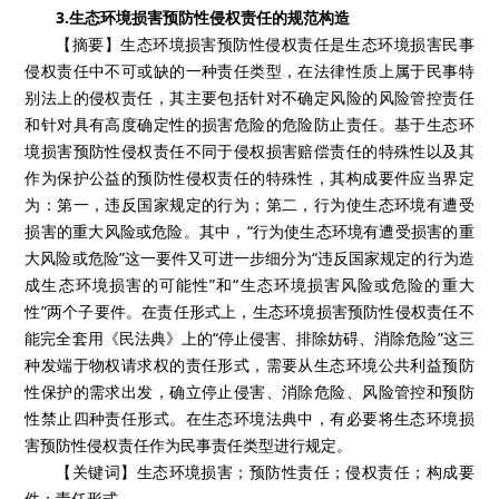
3.生态环境损害预防性侵权责任的规范构造
【摘要】生态环境损害预防性侵权责任是生态环境损害民事
侵权责任中不可或缺的一种责任类型，在法律性质上属于民事特
别法上的侵权责任，其主要包括针对不确定风险的风险管控责任
和针对具有高度确定性的损害危险的危险防止责任。基于生态环
境损害预防性侵权责任不同于侵权损害赔偿责任的特殊性以及其
作为保护公益的预防性侵权责任的特殊性，其构成要件应当界定
为：第一，违反国家规定的行为；第二，行为使生态环境有遭受
损害的重大风险或危险。其中，“行为使生态环境有遭受损害的重
大风险或危险”这一要件又可进一步细分为“违反国家规定的行为造
成生态环境损害的可能性”和“生态环境损害风险或危险的重大
性”两个子要件。在责任形式上，生态环境损害预防性侵权责任不
能完全套用《民法典》上的“停止侵害、排除妨碍、消除危险”这三
种发端于物权请求权的责任形式，需要从生态环境公共利益预防
性保护的需求出发，确立停止侵害、消除危险、风险管控和预防
性禁止四种责任形式。在生态环境法典中，有必要将生态环境损
害预防性侵权责任作为民事责任类型进行规定。
【关键词】生态环境损害；预防性责任；侵权责任；构成要
件；责任形式