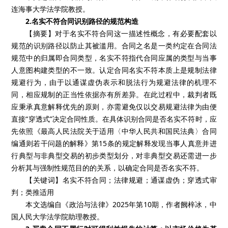
连海事大学法学院教授。
2.名实不符合同识别路径的规范构造
【摘要】对于名实不符合同这一描述性概念，有必要配套以
规范的识别路径以防止其被滥用。合同之名是一类约定在合同法
规范中的归属即合同类型，名实不符指代合同应属的类型与当事
人意图构建类型的不一致。认定合同名实不符本质上是规制法律
规避行为，由于以通谋虚伪表示和脱法行为规避法律的机理不
同，相应规制的正当性依据亦有所差异。在此过程中，裁判者既
应秉承真意解释优先的原则，亦需避免仅以交易规避法律为由便
直接“穿透式”决定合同性质。在具体识别合同是否名实不符时，应
先依照《最高人民法院关于适用〈中华人民共和国民法典〉合同
编通则若干问题的解释》第15条的规定解释发现当事人真意并进
行典型与非典型交易的初步类型划分，对非典型交易还需进一步
分析其与强制性规范目的的关系，以确定合同是否名实不符。
【关键词】名实不符合同；法律规避；通谋虚伪；穿透式审
判；类推适用
本文选编自《政治与法律》2025年第10期，作者阙梓冰，中
国人民大学法学院助理教授。