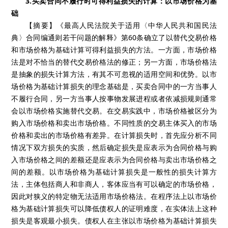
3.买卖合同不履行时可得利益损失的计算：以市场价格为基
础
【摘要】《最高人民法院关于适用〈中华人民共和国民法
典〉合同编通则若干问题的解释》第60条确立了以替代交易价格
和市场价格为基础计算可得利益损失的方法。一方面，市场价格
法是对不恰当的替代交易价格法的修正；另一方面，市场价格法
是抽象的损失计算方法，有其不可忽视的适用空间和优势。以市
场价格为基础计算损失的理念基础是，买卖合同中的一方当事人
不履行合同，另一方当事人按事物发展进程或者依减损规则通常
会以市场价格实施替代交易。在交易实践中，市场价格被区分为
购入市场价格和卖出市场价格。不同性质的交易主体买入的市场
价格和卖出的市场价格有差异。在计算损失时，首先应分析不同
情况下双方损失的实质，然后确定损失是应表示为合同价格与购
入市场价格之间的差额还是应表示为合同价格与卖出市场价格之
间的差额。以市场价格为基础计算损失是一般性的损失计算方
法，主体包括商人和非商人，客体应当有可以确定的市场价格，
因此对狭义的特定物无法适用市场价格法。在程序法上以市场价
格为基础计算损失可以降低债权人的证明难度，在实体法上这种
损失是客观最小损失。债权人在主张以市场价格为基础计算损失