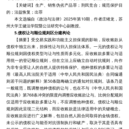
【关键词】生产、销售伪劣产品罪；刑民竞合；规范保护目
的；法益恢复；出罪
本文选编自《政治与法律》2025年第10期，作者庄绪龙，苏
州大学王健法学院暨公法研究中心副教授。
5.债权让与顺位规则区分建构论
【摘要】受交易实践和功能主义担保观的影响，应收账款从
债权中独立出来，担保性让与归入担保法体系。一元的债权让与
顺位规则因债权类型与让与性质而多元化。应收账款多重让与适
用统一的登记顺位规则，但在立法上应确立自动对抗规则，向作
为非专业受让人的自然人提供特殊保护。他种债权的多重让与适
用《最高人民法院关于适用〈中华人民共和国民法典〉合同编通
则若干问题的解释》第50条隐晦确立的通知对抗规则。该条乃是
一般规范，既调整他种债权的让与，也在不与《中华人民共和国
民法典》第768条冲突的限度内调整应收账款让与。比例分配规则
仅适用于应收账款多重让与，不应调整他种债权。债权让与顺位
规则因此呈现二元结构，而应收账款是法律适用中的关键概念。
应收账款应进行广义解释，包括自然人因合同取得的金钱债权。
未公示的债权让与能否对抗强制执行和破产，取决于其是否具有