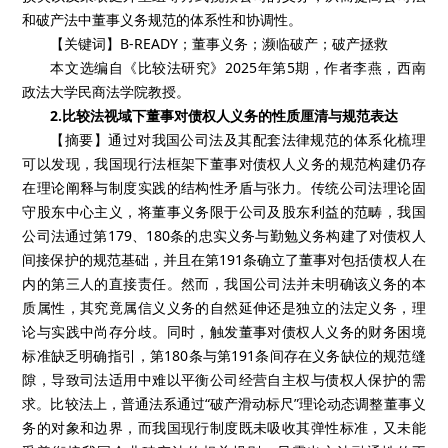
和破产法中董事义务规范的体系性和协调性。
【关键词】B-READY；董事义务；濒临破产；破产拯救
本文选编自《比较法研究》2025年第5期，作者李燕，西南
政法大学民商法学院教授。
2.比较法视域下董事对债权人义务的性质厘清与规范表达
【摘要】通过对我国公司法及其配套法律规范的体系化梳理
可以发现，我国现行法框架下董事对债权人义务的规范构建仍存
在理论阐释与制度实践的结构性矛盾与张力。传统公司法理论固
守股东中心主义，将董事义务限于公司及股东利益的范畴，我国
公司法通过第179、180条的忠实义务与勤勉义务构建了对债权人
间接保护的规范基础，并且在第191条确立了董事对包括债权人在
内的第三人的直接责任。然而，我国公司法并未明确该义务的本
质属性，其究竟属信义义务的自然延伸还是独立的法定义务，理
论与实践中尚存分歧。同时，触发董事对债权人义务的财务困境
标准缺乏明确指引，第180条与第191条间存在义务缺位的规范缝
隙，导致司法适用中难以平衡公司经营自主权与债权人保护的需
求。比较法上，普通法系通过“破产滑动标尺”理论动态调整董事义
务的对象和边界，而我国现行制度既未吸收其弹性标准，又未能