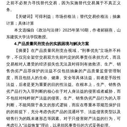
之前不必努力寻找替代交易，因为实施替代交易属于不真正义
务。
【关键词】可得利益；市场价格法；替代交易价格法；抽象
计算；具体计算
本文选编自《政治与法律》2025年第10期，作者郝丽燕，山
东建筑大学法学院教授。
4.产品质量民刑竞合的实践困境与解决方案
【摘要】在产品质量民刑竞合视域，“刑事优先”立场并不科
学，不仅完全架空交易双方先前约定的民事责任承担方式，而且
交易相对人遭受的经济损失也无法及时得到有效救济。生产、销
售伪劣产品罪保护的法益不仅包括抽象的产品质量监督管理制
度，而且包括人的生命、健康、安全等具体法益，前者是手段性
法益，后者是更为重要的目的性法益。在根本上，生产、销售伪
劣产品行为入罪判断的核心在于对人身法益的侵害或者威胁，而
不包括对纯粹财产法益的侵害。生产、销售伪劣产品行为的入罪
判断，不能局限于条文的形式逻辑，而应在尊重本罪规范保护目
的的前提下，充分考虑伪劣产品的流通环节、法益侵害类型以及
销售行为的既未遂形态等因素。对于只侵害财产法益的行为，可
考虑引入“法益恢复”理论，以承担民事责任的方式妥善处理。