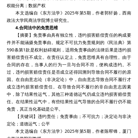
权能分离；数据产权
本文选编自《东方法学》2025年第5期，作者郭轩扬，西南
政法大学民商法学院博士研究生。
4.合同法中的免责思维
【摘要】免责事由具有独立性，违约损害赔偿责任的构成要
件并不能涵摄免责事由。规定不可抗力免责规则的《民法典》第
590条第1款是权利妨碍规则，适用免责事由的法律后果是违约损
害赔偿责任不成立。在责任认定上，免责思维具有合理性。由于
合同的存在，当事人的行为一旦与合同不符，便构成违约。不
过，违约损害赔偿责任是否成立还得回溯到导致合同不履行的原
因。在自由意志论（非决定论）中，自由意志导致合同不履行才
成立违约损害赔偿责任。在导致合同不履行的非自由意志因素
中，除了结果性运气，其他三种道德运气仍成立违约损害赔偿责
任。在结果性运气中，有些结果性运气导致的合同不履行仍不能
免责，其正当化基础是公平。
【关键词】违约责任；免责事由；不可抗力；决定论与非决
定论；道德运气；公平
本文选编自《东方法学》2025年第5期，作者陈帮锋，厦门