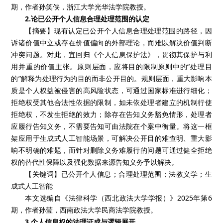
期，作者孙笑侠，浙江大学光华法学院教授。
2.论已公开个人信息合理处理范围的认定
【摘要】现有认定已公开个人信息合理处理范围的路径，因
诉诸价值中立或存在价值偏向的外部理论，而难以解决价值判断
冲突问题。对此，宜回归《个人信息保护法》，贯彻其保护与利
用并重的价值主张。原则层面，应将目的限制原则中的“处理目
的”解释为处理行为的目的而非公开目的。规则层面，重大影响本
质是个人权益被侵害的高风险状态，可通过国家标准进行细化；
拒绝权受其他合法性依据的限制，如未依处理者建立的机制行使
拒绝权，不发生拒绝的效力；除存在告知义务豁免情形，处理者
应履行告知义务，不需要告知可由法院在个案中衡量。将这一框
架应用于生成式人工智能场景，可解决公开目的难查明、重大影
响不明确的难题，而针对删除义务难履行的问题可通过健全拒绝
权的替代性保障以及强化数据来源告知义务予以解决。
【关键词】已公开个人信息；合理处理范围；法教义学；生
成式人工智能
本文选编自《法律科学（西北政法大学学报）》2025年第6
期，作者孙莹，西南政法大学民商法学院教授。
3.个人信息权的法理证成与逻辑展开