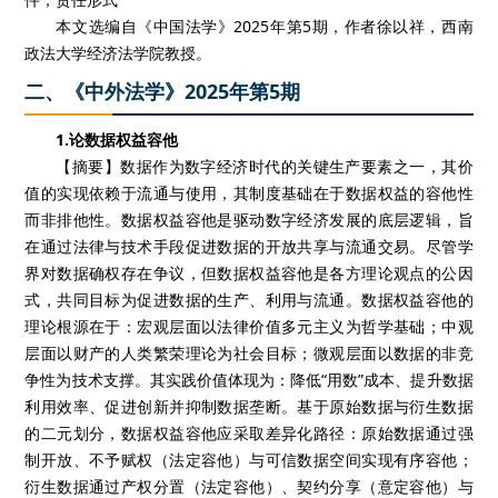
本文选编自《中国法学》2025年第5期，作者徐以祥，西南
政法大学经济法学院教授。
二、《中外法学》2025年第5期
1.论数据权益容他
【摘要】数据作为数字经济时代的关键生产要素之一，其价
值的实现依赖于流通与使用，其制度基础在于数据权益的容他性
而非排他性。数据权益容他是驱动数字经济发展的底层逻辑，旨
在通过法律与技术手段促进数据的开放共享与流通交易。尽管学
界对数据确权存在争议，但数据权益容他是各方理论观点的公因
式，共同目标为促进数据的生产、利用与流通。数据权益容他的
理论根源在于：宏观层面以法律价值多元主义为哲学基础；中观
层面以财产的人类繁荣理论为社会目标；微观层面以数据的非竞
争性为技术支撑。其实践价值体现为：降低“用数”成本、提升数据
利用效率、促进创新并抑制数据垄断。基于原始数据与衍生数据
的二元划分，数据权益容他应采取差异化路径：原始数据通过强
制开放、不予赋权（法定容他）与可信数据空间实现有序容他；
衍生数据通过产权分置（法定容他）、契约分享（意定容他）与