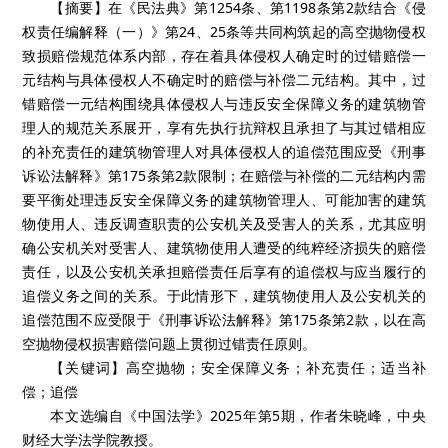
【摘要】在《民法典》第1254条、第1198条第2款结合《侵
权责任编解释（一）》第24、25条等共同构筑起的高空抛物侵权
致损赔偿规范体系内部，存在着具体侵权人确定时的过错赔偿一
元结构与具体侵权人不确定时的赔偿与补偿二元结构。其中，过
错赔偿一元结构围绕具体侵权人与违反安全保障义务的建筑物管
理人的规范关系展开，享有先执行抗辩权且承担了与其过错相应
的补充责任的建筑物管理人对具体侵权人的追偿范围应受《刑事
诉讼法解释》第175条第2款限制；在赔偿与补偿的二元结构内需
要平衡处理违反安全保障义务的建筑物管理人、可能加害的建筑
物使用人、违反调查职责的公安机关及受害人的关系，尤其应明
确公安机关对受害人、建筑物使用人遭受的纯粹经济损失的赔偿
责任，以及公安机关承担赔偿责任后享有的追偿权与应当履行的
追偿义务之间的关系。于此情形下，建筑物使用人及公安机关的
追偿范围不应受限于《刑事诉讼法解释》第175条第2款，以在高
空抛物侵权损害赔偿问题上贯彻过错责任原则。
【关键词】高空抛物；安全保障义务；补充责任；适当补
偿；追偿
本文选编自《中国法学》2025年第5期，作者朱晓峰，中央
财经大学法学院教授。