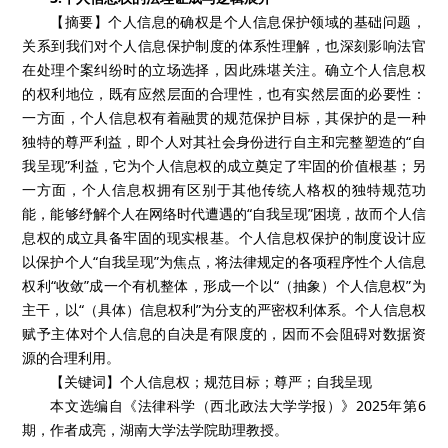
【摘要】个人信息的确权是个人信息保护领域的基础问题，
关系到我们对个人信息保护制度的体系性理解，也深刻影响法官
在处理个案纠纷时的立场选择，因此殊堪关注。确立个人信息权
的权利地位，既有应然层面的合理性，也有实然层面的必要性：
一方面，个人信息权有着融贯的规范保护目标，其保护的是一种
独特的尊严利益，即个人对其社会身份进行自主和完整塑造的“自
我呈现”利益，它为个人信息权的成立奠定了牢固的价值根基；另
一方面，个人信息权拥有区别于其他传统人格权的独特规范功
能，能够纾解个人在网络时代遭遇的“自我呈现”困境，故而个人信
息权的成立具备牢固的现实根基。个人信息权保护的制度设计应
以保护个人“自我呈现”为焦点，将法律规定的各项程序性个人信息
权利“收敛”成一个有机整体，形成一个以“（抽象）个人信息权”为
主干，以“（具体）信息权利”为分支的严密权利体系。个人信息权
赋予主体对个人信息的自决是有限度的，因而不会阻碍对数据资
源的合理利用。
【关键词】个人信息权；规范目标；尊严；自我呈现
本文选编自《法律科学（西北政法大学学报）》2025年第6
期，作者成亮，湖南大学法学院助理教授。