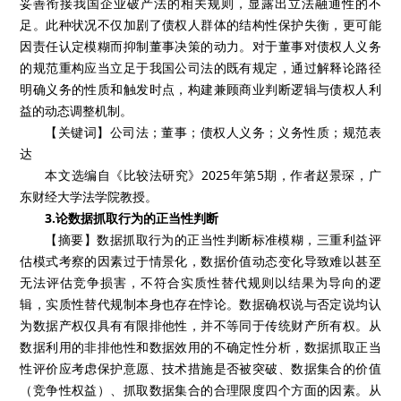
妥善衔接我国企业破产法的相关规则，显露出立法融通性的不
足。此种状况不仅加剧了债权人群体的结构性保护失衡，更可能
因责任认定模糊而抑制董事决策的动力。对于董事对债权人义务
的规范重构应当立足于我国公司法的既有规定，通过解释论路径
明确义务的性质和触发时点，构建兼顾商业判断逻辑与债权人利
益的动态调整机制。
【关键词】公司法；董事；债权人义务；义务性质；规范表
达
本文选编自《比较法研究》2025年第5期，作者赵景琛，广
东财经大学法学院教授。
3.论数据抓取行为的正当性判断
【摘要】数据抓取行为的正当性判断标准模糊，三重利益评
估模式考察的因素过于情景化，数据价值动态变化导致难以甚至
无法评估竞争损害，不符合实质性替代规则以结果为导向的逻
辑，实质性替代规制本身也存在悖论。数据确权说与否定说均认
为数据产权仅具有有限排他性，并不等同于传统财产所有权。从
数据利用的非排他性和数据效用的不确定性分析，数据抓取正当
性评价应考虑保护意愿、技术措施是否被突破、数据集合的价值
（竞争性权益）、抓取数据集合的合理限度四个方面的因素。从