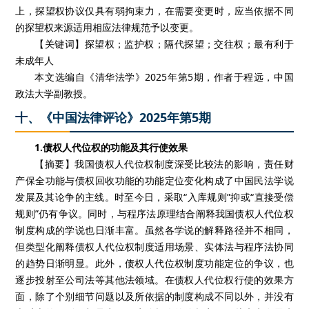
上，探望权协议仅具有弱拘束力，在需要变更时，应当依据不同
的探望权来源适用相应法律规范予以变更。
【关键词】探望权；监护权；隔代探望；交往权；最有利于
未成年人
本文选编自《清华法学》2025年第5期，作者于程远，中国
政法大学副教授。
十、《中国法律评论》2025年第5期
1.债权人代位权的功能及其行使效果
【摘要】我国债权人代位权制度深受比较法的影响，责任财
产保全功能与债权回收功能的功能定位变化构成了中国民法学说
发展及其论争的主线。时至今日，采取“入库规则”抑或“直接受偿
规则”仍有争议。同时，与程序法原理结合阐释我国债权人代位权
制度构成的学说也日渐丰富。虽然各学说的解释路径并不相同，
但类型化阐释债权人代位权制度适用场景、实体法与程序法协同
的趋势日渐明显。此外，债权人代位权制度功能定位的争议，也
逐步投射至公司法等其他法领域。在债权人代位权行使的效果方
面，除了个别细节问题以及所依据的制度构成不同以外，并没有