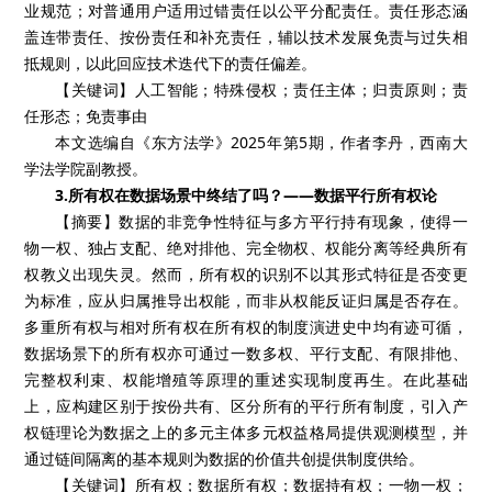
业规范；对普通用户适用过错责任以公平分配责任。责任形态涵
盖连带责任、按份责任和补充责任，辅以技术发展免责与过失相
抵规则，以此回应技术迭代下的责任偏差。
【关键词】人工智能；特殊侵权；责任主体；归责原则；责
任形态；免责事由
本文选编自《东方法学》2025年第5期，作者李丹，西南大
学法学院副教授。
3.所有权在数据场景中终结了吗？——数据平行所有权论
【摘要】数据的非竞争性特征与多方平行持有现象，使得一
物一权、独占支配、绝对排他、完全物权、权能分离等经典所有
权教义出现失灵。然而，所有权的识别不以其形式特征是否变更
为标准，应从归属推导出权能，而非从权能反证归属是否存在。
多重所有权与相对所有权在所有权的制度演进史中均有迹可循，
数据场景下的所有权亦可通过一数多权、平行支配、有限排他、
完整权利束、权能增殖等原理的重述实现制度再生。在此基础
上，应构建区别于按份共有、区分所有的平行所有制度，引入产
权链理论为数据之上的多元主体多元权益格局提供观测模型，并
通过链间隔离的基本规则为数据的价值共创提供制度供给。
【关键词】所有权；数据所有权；数据持有权；一物一权；