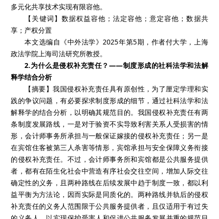
多元化共享技术实现有限容他。
【关键词】数据权益容他；法定容他；意定容他；数据共
享；产权分置
本文选编自《中外法学》2025年第5期，作者付大学，上海
政法学院上海司法研究所教授。
2.为什么是侵权补充责任？——制度形成的社科法学和法解
释学结合分析
【摘要】我国侵权补充责任具有原创性，为了厘定学理和实
践的争议问题，有必要探求制度形成的细节，通过社科法学和法
解释学的结合分析，以明确其规范目的。我国侵权补充责任有两
条制度发展路线，一是对于验资不实导致利害关系人受损害的情
形，会计师事务所承担与一般保证嫁接的侵权补充责任；另一是
在宾馆住客被第三人杀害等情形，宾馆承担与安全保障义务衔接
的侵权补充责任。不过，会计师事务所和宾馆都是公共服务提供
者，都有在陌生化社会中营造有序社会交往空间，增加人际交往
确定性的义务，且两种路线在后续发展中趋于制度一致，都以利
益平衡为方法论，因而实际是同质化的。两种路线并轨后的侵权
补充责任的义务人范围限于公共服务提供者，且仅适用于有过失
的义务人，以实现保护受害人和促进公共服务发展并重的规范目