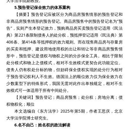
大学法学院副教授。
5.预告登记保全效力的体系重构
【摘要】预告登记应被区分为商品房预售情形的预告登记和
非商品房预售情形的预告登记。商品房预售中的预告登记名为“预
告”，实则产生本登记效力，预购商品房买卖预告登记适用《民法
典》第221条限制债务人的处分权，预抵押登记适用《民法典》第
406条、第414条等抵押权的效力规则。而在现售商品房与存量房
的买卖和抵押、建设用地使用权的出让和转让等非商品房预售情
形中，预告登记是债权与物权之间的分步保全工具。相比于限制
处分模式和物上之债模式，相对不生效模式更契合此功能定位。
债务人仍有权处分标的物，但妨碍保全债权实现的处分行为相对
于预告登记权利人不生效。德国法上的顺位效力仅为保全效力在
少数案型下的特殊形式，我国无需对此作出单独规定，相对不生
效模式可一体适用于所有中间处分。
【关键词】预告登记；商品房预售；处分权；房地分离；债
权物权化；顺位
本文选编自《东方法学》2025年第5期，作者王思庆，北京
大学法学院博士研究生。
6.名不由己：姓名权的政法解读