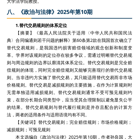
大学法学院教授。
八、《政治与法律》2025年第10期
1.替代交易规则的体系定位
【摘要】《最高人民法院关于适用〈中华人民共和国民法
典〉合同编通则若干问题的解释》第60条第2款在我国首次确立了
替代交易规则，是我国违约损害赔偿领域的观念创新和制度变
革。学界对该规则的定位存在较多争议，需通过明晰替代交易规
则与周边规则的边界以廓清其体系定位。替代交易规则是完全赔
偿规则的体现，同时完全赔偿规则又能够完善现行的替代交易规
则。当非违约方实施了替代交易，其只能适用替代交易而非市场
价格规则。替代交易是减损规则的主要措施，在作为计算规则时
无需单独适用减损规则。替代交易规则通常不受可预见规则约
束，在部分长期合同类型中，应当受其合理限制以避免显失公平
的结果。替代交易规则与替代履行规则是并存且配合的计算方
法，两者的适用条件与适用语境均有不同。
【关键词】替代交易规则；完全赔偿规则；市场价格规则；
减损规则；可预见规则
本文选编自《政治与法律》2025年第10期，作者孙良国，大