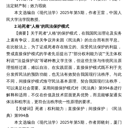
法定财产制；效力瑕疵
本文选编自《现代法学》2025年第5期，作者王雷，中国人
民大学法学院教授。
2.论死者“人格”的民法保护模式
【摘要】关于死者“人格”的保护模式，在我国民法理论及实务
上素有争议，且相关争议并未因《民法典》的出台而有所平息。
在比较法上，为了证成死者存在独立的、应受民法保护的利益，
赞成直接保护模式的学者先后提出了“部分权利能力说”“无主体权
利说”“法益保护说”等诸种教义学主张，但这些主张与传统民法原
理抵牾过甚，难以自洽。在实践层面，直接保护模式既不利于充
分发挥民法的预防功能，也无法有效契合我国现行法秩序。与此
不同，间接保护模式恪守民法基本原理、契合我国现行法秩序，
可以满足社会需要。采用间接保护模式对《民法典》第994条进行
解释和适用，不仅在价值及技术层面更具优势，而且能够架通实
体法和程序法，更符合法秩序统一性原理的要求。
【关键词】死者；权利能力；直接保护；间接保护；《民法
典》第994条
本文选编自《现代法学》2025年第5期，作者郑晓剑，厦门