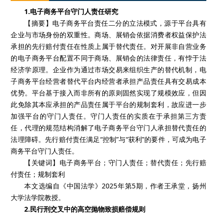
1.电子商务平台守门人责任研究
【摘要】电子商务平台责任二分的立法模式，源于平台具有
企业与市场身份的双重性。商场、展销会依据消费者权益保护法
承担的先行赔付责任在性质上属于替代责任。对开展非自营业务
的电子商务平台配置不同于商场、展销会的法律责任，有悖于法
经济学原理。企业作为通过市场交易来组织生产的替代机制，电
子商务平台经营者替代平台内经营者承担产品责任具有交易成本
优势。平台基于接入而非所有的原则固然实现了规模效应，但因
此免除其本应承担的产品责任属于平台的规制套利，故应进一步
加强平台的守门人责任。守门人责任的实质在于承担第三方责
任，代理的规范结构消解了电子商务平台守门人承担替代责任的
法理障碍。先行赔付责任满足“控制”与“获利”的要件，可成为电子
商务平台守门人责任。
【关键词】电子商务平台；守门人责任；替代责任；先行赔
付责任；规制套利
本文选编自《中国法学》2025年第5期，作者王承堂，扬州
大学法学院教授。
2.民行刑交叉中的高空抛物致损赔偿规则