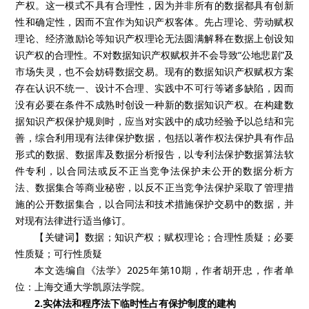
产权。这一模式不具有合理性，因为并非所有的数据都具有创新
性和确定性，因而不宜作为知识产权客体。先占理论、劳动赋权
理论、经济激励论等知识产权理论无法圆满解释在数据上创设知
识产权的合理性。不对数据知识产权赋权并不会导致“公地悲剧”及
市场失灵，也不会妨碍数据交易。现有的数据知识产权赋权方案
存在认识不统一、设计不合理、实践中不可行等诸多缺陷，因而
没有必要在条件不成熟时创设一种新的数据知识产权。在构建数
据知识产权保护规则时，应当对实践中的成功经验予以总结和完
善，综合利用现有法律保护数据，包括以著作权法保护具有作品
形式的数据、数据库及数据分析报告，以专利法保护数据算法软
件专利，以合同法或反不正当竞争法保护未公开的数据分析方
法、数据集合等商业秘密，以反不正当竞争法保护采取了管理措
施的公开数据集合，以合同法和技术措施保护交易中的数据，并
对现有法律进行适当修订。
【关键词】数据；知识产权；赋权理论；合理性质疑；必要
性质疑；可行性质疑
本文选编自《法学》2025年第10期，作者胡开忠，作者单
位：上海交通大学凯原法学院。
2.实体法和程序法下临时性占有保护制度的建构