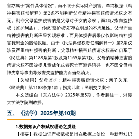
害亦属于“案件具体情况”，而不限于实际财产损害。单纯根据《精
神损害赔偿解释》第2条不能判断父母精神损害赔偿请求权之有
无。剥夺父母监护侵害的是父母对子女的亲权，而非仅指向监护
权（监护利益）。传统“监护权说”存在明显的不周延性。父母严重
精神损害的判断应采客观标准，而具体损害后果仅仅影响精神损
害抚慰金的赔偿数额。由于《民法典侵权责任编解释一》第2条仅
涉及严重精神损害的判断，父母精神损害赔偿请求权基础仍系于
《民法典》第1183条第1款及第1165条第1款。父母的精神损害赔
偿请求权不因被拐儿童成年或者死亡而遭遇阻碍，也不因父母精
神失常等事由导致丧失监护能力而当然消灭。
【关键词】父母监护；精神损害赔偿请求权；亲子关系；
《民法典》第1183条第1款；拐卖儿童；民刑交叉案件
本文选编自《东方法学》2025年第5期，作者滕佳一，湘潭
大学法学院副教授。
五、《法学》2025年第10期
1.数据知识产权赋权理论之质疑
【摘要】数据知识产权赋权是指在数据上创设一种新型知识