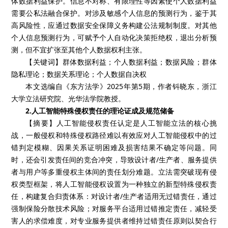
体数据利益保护。信息不对称、有限理性等因素使个人数据利益
需要公私法融合保护。对涉及敏感个人信息的预测行为，鉴于其
高风险性，应通过数据安全保障义务构建公法规制制度。对其他
个人信息预测行为，可赋予个人自动化决策拒绝权，退出分析预
测，但不宜扩张至其他个人数据权利主张。
【关键词】群体数据利益；个人数据利益；数据风险；群体
隐私理论；数据关系理论；个人数据自决权
本文选编自《东方法学》2025年第5期，作者钭晓东，浙江
大学立法研究院、光华法学院教授。
2.人工智能特殊侵权责任的理论证成及规范储备
【摘要】人工智能侵权责任认定是人工智能立法的核心挑
战，一般侵权和特殊侵权路径难以有效应对人工智能侵权中的过
错判定模糊、因果关系证明困难及损害结果不确定等问题。同
时，还会引发责任间的竞合冲突，导致设计者/生产者、服务提供
者与用户等多重侵权主体间的责任划分难题。立法需突破现有侵
权类型框架，将人工智能侵权设置为一种独立的新型特殊侵权责
任，构建复合归责体系：对设计者/生产者适用无过错责任，通过
强制保险分散技术风险；对服务平台适用过错推定责任，减轻受
害人的求偿难度，对专业服务提供者维持过错责任原则以契合行