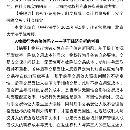
的。在社会现实的约束下，目前的侵权补充责任应是最适方案。
【关键词】侵权补充责任；制度形成；会计师事务所；安全
保障义务；社会现实
本文选编自《中外法学》2025年第5期，作者常鹏翱，北京
大学法学院教授。
3.物权行为有价值吗？——基于经济分析的考察
【摘要】物权行为独立性亦是价值判断问题。基于提升资源
配置效率、降低交易成本的理念，物权行为具备独立必要性。交
易安全保护问题上，无因性可有效降低交易成本，功能与善意取
得并不重叠。若将后手交易受让人恶意界定为其知道或应知前手
交易存在效力瑕疵事由，基于前手交易效力瑕疵判断的不确定
性，后手交易受让人会倾向于拒绝交易，此时不存在调查成本，
但会产生寻找相似交易的成本。是否承认无因性会影响交易成本
与资源配置效率。物权行为无因性是原则，有因性为例外。仅在
前手交易转让人发生重大误解，同时后手交易受让人以不合理价
格受让标的物等例外情形下，才需否定无因性。在返还权利人与
义务人的双边返还清算关系中，否定无因性会增加破产管理人或
债权人的确权成本等费用。在返还权利人与第三人的三边返还关