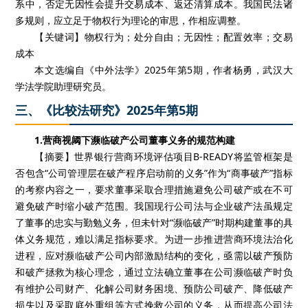
系中，否定无因性会提升交易成本、返还清算成本。我国民法诸
多规则，应立足于物权行为理论的审思，作相应调整。
【关键词】物权行为；处分自由；无因性；配置效率；交易
成本
本文选编自《中外法学》2025年第5期，作者杨勇，武汉大
学法学院助理研究员。
三、《比较法研究》2025年第5期
1.营商视阈下濒临破产公司董事义务的规范构建
【摘要】世界银行营商环境评估项目B-READY将监管框架是
否包含“公司管理层在破产程序启动前的义务”作为“商事破产”指标
的考察内容之一，要求董事采取合理措施避免公司破产或在不可
避免破产时缩小破产范围。我国现行公司法与企业破产法虽规定
了董事的忠实与勤勉义务，但未针对“濒临破产”时期构建董事的具
体义务规范，难以满足指标要求。为进一步推进营商环境法治化
进程，应对濒临破产公司内部激励结构的变化，亟需以破产预防
和破产拯救为核心理念，通过立法确立董事在公司濒临破产时负
有维护公司财产、化解公司财务困境、预防公司破产、降低破产
损失以及采取庭外重组等方式挽救公司的义务，从而提高公司法