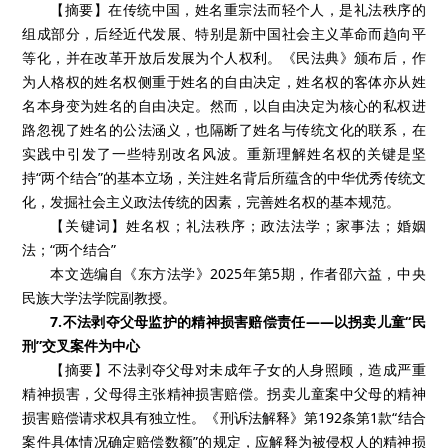
【摘要】在传统中国，姓名重宗法而轻个人，是礼法秩序的
组成部分，后经近代发展、特别是新中国社会主义革命而趋向平
等化，并在改革开放后发展为个人权利。《民法典》颁布后，作
为人格权的姓名权侧重于姓名的自由决定，姓名权的客体亦从姓
名本身变为姓名的自由决定。然而，以自由决定为核心的私权进
路忽视了姓名的公法涵义，也隔断了姓名与传统文化的联系，在
实践中引发了一些特别改名风波。重新理解姓名权的关键是坚
持“两个结合”的基本立场，关注姓名背后所蕴含的中华优秀传统文
化，发掘社会主义政法传统的因素，完善姓名权的基本规范。
【关键词】姓名权；礼法秩序；政法法学；家事法；婚姻
法；“两个结合”
本文选编自《东方法学》2025年第5期，作者邵六益，中央
民族大学法学院副教授。
7.不法剥夺父母监护的精神损害赔偿责任——以拐卖儿童“民
刑”交叉案件为中心
【摘要】不法剥夺父母对未成年子女的人身照顾，造成严重
精神损害，父母得主张精神损害赔偿。拐卖儿童案中父母的精神
损害赔偿请求权具有独立性。《刑诉法解释》第192条第1款“结合
案件具体情况确定赔偿数额”的规定，应解释为被侵权人的精神损