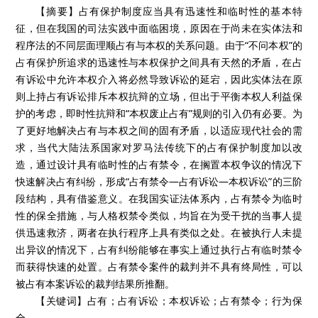
【摘要】占有保护制度应当具有迅速性和临时性的基本特
征，但在我国的司法实践中面临困境，原因在于尚未在实体法和
程序法的不同层面理顺占有与本权的关系问题。由于“不问本权”的
占有保护所追求的迅速性与本权保护之间具有天然的矛盾，在占
有诉讼中允许本权介入将必然导致诉讼的延宕，因此实体法在原
则上持占有诉讼排斥本权抗辩的立场，但出于平衡本权人利益保
护的考虑，即时性抗辩和“本权废止占有”规则的引入仍有必要。为
了更好地解决占有与本权之间的固有矛盾，以适应现代社会的需
求，当代大陆法系国家对罗马法传统下的占有保护制度加以改
造，通过设计具有临时性的占有禁令，在搁置本权争议的情况下
快速解决占有纠纷，形成“占有禁令—占有诉讼—本权诉讼”的三阶
段结构，具有借鉴意义。在我国实证法体系内，占有禁令为临时
性的保全措施，与人格权禁令类似，均旨在为受干扰的当事人提
供迅速救济，两者在执行程序上具有类似之处。在被执行人未提
出异议的情况下，占有纠纷能够在事实上通过执行占有临时禁令
而获得快速的处置。占有禁令案件的裁判并不具有终局性，可以
被占有本案诉讼的裁判结果所推翻。
【关键词】占有；占有诉讼；本权诉讼；占有禁令；行为保
全