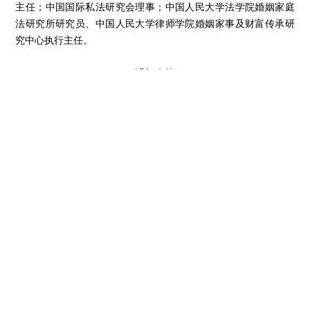
主任；中国国际私法研究会理事；中国人民大学法学院婚姻家庭
法研究所研究员、中国人民大学律师学院婚姻家事及财富传承研
究中心执行主任。
讲坛介绍
《中华人民共和国民法典》已于2021年1月1日起正式施行，
其中婚姻家庭编、继承编所涉及的家事问题历来是社会关注热
点。2016年5月，最高人民法院在全国部分法院开展家事审判方
式和工作机制改革试点工作。2018年7月，最高人民法院在试点
工作结束后又发文进一步深化家事审判方式和工作机制改革。
为进一步加强婚姻家事法领域理论界与实务界的交流，中国
人民大学法学院婚姻家庭法研究所、中国人民大学民商事法律科
学研究中心自2020年5月起特创办“家事法讲坛”（线上）系列研讨
活动，邀请法律职业共同体各界嘉宾从多学科、多视角为民法典
婚姻家庭编、继承编的正确实施、立法完善以及家事审判改革及
家事诉讼程序立法及完善建言献策。
中国民商法律网公众号 家事法苑公众号 家
事法苑视频号