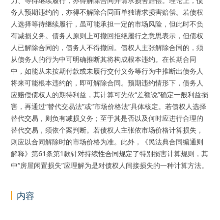
力、等待继续履行，亦得解除合同并请求损害赔偿。理论上，债
务人预期违约的，亦得不解除合同而单独请求损害赔偿。若债权
人选择等待继续履行，虽可能承担一定的市场风险，但此时不负
有减损义务。债务人原则上可撤回拒绝履行之意思表示，但债权
人已解除合同的，债务人不得撤回。债权人主张解除合同的，须
从债务人的行为中可明确推断其将构成根本违约。在长期合同
中，如能从未按期付款或未履行交付义务等行为中推断出债务人
将来可能根本违约的，即可解除合同。预期违约情形下，债务人
应赔偿债权人的期待利益，其计算可先依“差额说”确定一般利益损
害，再通过“替代交易法”或“市场价格法”具体核定。若债权人选择
替代交易，则负有减损义务；至于其是否以及何时应进行合理的
替代交易，须依个案判断。若债权人主张依市场价格计算损失，
则应以合同解除时的市场价格为准。此外，《民法典合同编通则
解释》第61条第1款针对持续性合同规定了特别损害计算规则，其
中“房屋闲置损失”应理解为是对债权人间接损失的一种计算方法。
内容