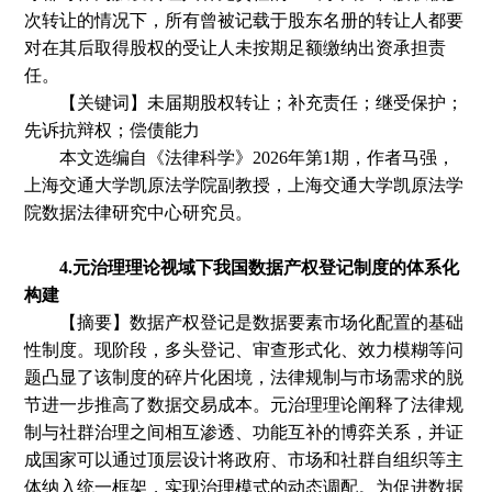
次转让的情况下，所有曾被记载于股东名册的转让人都要
对在其后取得股权的受让人未按期足额缴纳出资承担责
任。
【关键词】未届期股权转让；补充责任；继受保护；
先诉抗辩权；偿债能力
本文选编自
《法律科学》
2026年第1期
，
作者
马强，
上海交通大学凯原法学院副教授，上海交通大学凯原法学
院数据法律研究中心研究员。
4.元治理理论视域下我国数据产权登记制度的体系化
构建
【摘要】数据产权登记是数据要素市场化配置的基础
性制度。现阶段，多头登记、审查形式化、效力模糊等问
题凸显了该制度的碎片化困境，法律规制与市场需求的脱
节进一步推高了数据交易成本。元治理理论阐释了法律规
制与社群治理之间相互渗透、功能互补的博弈关系，并证
成国家可以通过顶层设计将政府、市场和社群自组织等主
体纳入统一框架，实现治理模式的动态调配。为促进数据