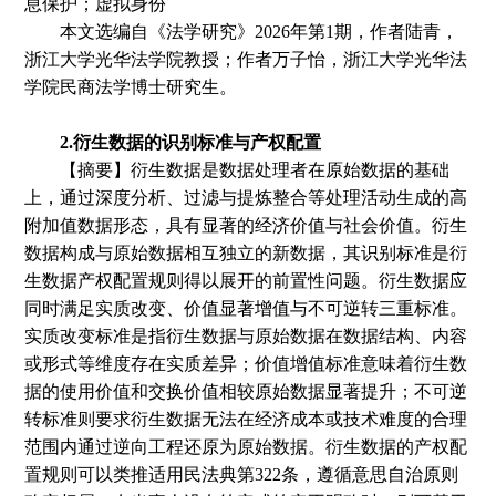
息保护；虚拟身份
本文选编自《
法学研究
》
2
02
6
年第
1
期
，
作者
陆青，
浙江大学光华法学院教授；
作者
万子怡，浙江大学光华法
学院民商法学博士研究生。
2.衍生数据的识别标准与产权配置
【摘要】衍生数据是数据处理者在原始数据的基础
上，通过深度分析、过滤与提炼整合等处理活动生成的高
附加值数据形态，具有显著的经济价值与社会价值。衍生
数据构成与原始数据相互独立的新数据，其识别标准是衍
生数据产权配置规则得以展开的前置性问题。衍生数据应
同时满足实质改变、价值显著增值与不可逆转三重标准。
实质改变标准是指衍生数据与原始数据在数据结构、内容
或形式等维度存在实质差异
；
价值增值标准意味着衍生数
据的使用价值和交换价值相较原始数据显著提升
；
不可逆
转标准则要求衍生数据无法在经济成本或技术难度的合理
范围内通过逆向工程还原为原始数据。衍生数据的产权配
置规则可以类推适用民法典第
322条，遵循意思自治原则