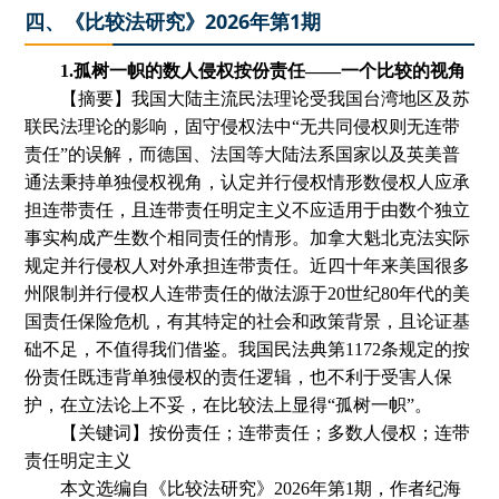
四、《比较法研究》2026年第1期
1.孤树一帜的数人侵权按份责任——一个比较的视角
【摘要】
我国大陆主流民法理论受我国台湾地区及苏
联民法理论的影响，固守侵权法中
“无共同侵权则无连带
责任”的误解，而德国、法国等大陆法系国家以及英美普
通法秉持单独侵权视角，认定并行侵权情形数侵权人应承
担连带责任，且连带责任明定主义不应适用于由数个独立
事实构成产生数个相同责任的情形。加拿大魁北克法实际
规定并行侵权人对外承担连带责任。近四十年来美国很多
州限制并行侵权人连带责任的做法源于20世纪80年代的美
国责任保险危机，有其特定的社会和政策背景，且论证基
础不足，不值得我们借鉴。我国民法典第1172条规定的按
份责任既违背单独侵权的责任逻辑，也不利于受害人保
护，在立法论上不妥，在比较法上显得“孤树一帜”。
【关键词】按份责任；连带责任；多数人侵权；连带
责任明定主义
本文选编自
《比较法研究》
2026年第1期
，
作者纪海