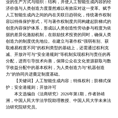
业的生产方式与组织
：
结构
，
并使人工智能生成内容的经
济价值与人类创造力度显然难以有效应对这一变革。赋予
人工智能生成内之间的内在关联日趋弱化
，
传统著作权制
容以特殊保护形式
，
可与著作权制度共同构建起阶梯式的
创意内容保护体系
，
形成以人类创造性劳动参与程度为依
据的差异化激励机制，在鼓励技术投资的同时
，
确保人类
创造力的制度优先地位。在建立与著作权
“强弱有别、获
取难易程度不同”的权利类型的基础上，还需通过权利克
减、开放许可与“安全港规则”等机制实现权利与责任的再
分配
，
进而引导技术向善
，
保障公众在文化资源获取与数
字收益分配中的基本权利，为人类创造力与
“机器创造
力”的协同共进奠定制度基础。
【关键词】人工智能生成内容；特殊权利；阶梯式保
护；安全港规则；开放许可
本文选编自
《法商研究》
2026年第1期
，
作者孙靖
洲
，中国人民大学法学院助理教授、中国人民大学未来法
治研究院研究员。