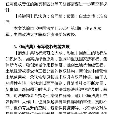
任与侵权责任的融贯和区分等问题都需要进一步研究和探
讨。
【关键词】民法典
；
合同编
；
债因
；
自然之债
；
准合
同
本文选编自《
中国法学
》
2
02
6
年第
1
期
，
作者
李永
军
，
中国政法大学民商经济法学院教授。
3
.
《
民法典
》
领军物权规范发展
【摘要】集物权规范之大成
，
彰显中国自主的物权法
知识体系
，
如高扬绿色原则
，
强调和重视国家所有权、集
体所有权
，
独创海域使用权制度
，
独创土地承包经营权、
土地经营权等农地三权分置的物权结构
，
新创集体经营性
土地使用权
，
承认恢复原状请求权具有双重性等。由于人
的理性有限
，
立法难以面面俱到
，
且随着社会不断发展
，
新事物、新问题不时涌现
，
立法或修法跟进很难及时，裁
判、司法解释甚至指导性案例在解释、适用
《
民法典
》
中
发挥着巨大作用
，
也肩负起填补法律漏洞的重任
，
贡献不
菲
，
但仍有提升的空间
，
包括保持谦抑等。尽管学说对法
律规定的解释仅为学理解释
，
但其可为形成有权解释提供