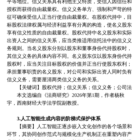
平等地位。信义关系具有利他主义特质，受信人因信任和
授权而获得自由裁量权。信义义务单方、强制和严苛的特
征可确保受信人正当行使自由裁量权。在股权代持中，目
标股权法律权属与经济利益享有分离的构造，使名义股东
享有信义性质的自由裁量权。股权代持中名义股东和实际
出资人之间的信义关系，应当类推适用信托法中的信义义
务规则。当名义股东分别以股东和董事身份代持股权时，
其信义义务的具体内容不同。名义股东仅以股东身份代持
股权时，应当关注目标股权的价值并正当行使股东权利
；
承担董事职责的名义股东，对公司和实际出资人同时负有
信义义务，需要厘清两类信义义务的关系。
【关键词】股权代持；信义关系；信义义务；公司法
本文选编自
《法商研究》
2026年第1期
，
作者
杨秋
宇
，西南财经大学法学院副教授。
3.人工智能生成内容的阶梯式保护体系
【摘要】人工智能正逐步嵌入文化创作的各个场景和
环节，其协同创作范式与规模化生产机制正在重塑内容产