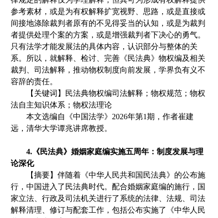
参考素材，或是为有权解释扩宽视野、思路
，
或是直接或
间接地涤除裁判者原有的不见得妥当的认知
，
或是为裁判
者提供处理个案的方案
，
或是增强裁判者下决心的勇气。
只有法学才能发展法的具体内容
，
认识部分与整体的关
系。所以
，
就解释、检讨、完善
《
民法典
》
物权编及相关
裁判、司法解释，推动物权制度向前发展，学界负有义不
容辞的责任。
【关键词】民法典物权编司法解释
；
物权规范
；
物权
法自主知识体系
；
物权法理论
本文选编自《
中国法学
》
2
02
6
年第
1
期
，
作者
崔建
远
，清华大学谭兆讲席教授。
4
.
《民法典》婚姻家庭编实施五周年：制度发展与理
论深化
【
摘要
】伴随着《中华人民共和国民法典》的公布施
行，中国进入了民法典时代。配合婚姻家庭编的施行，国
家立法、行政及司法机关进行了系统的法律、法规、司法
解释清理、修订与配套工作，包括公布实施了《中华人民