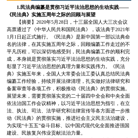
1.
民法典编纂是贯彻习近平法治思想的生动实践
——
《
民法典
》
实施五周年之际的回顾与展望
【摘要】
2020年5月28日，十三届全国人大三次会议
高票通过了
《
中华人民共和国民法典
》，
该法典于
2021年
1月1日起正式施行。
《
民法典
》
是新中国第一部以法典命
名的法律
，
在其实施五周年之际
，
回顾编纂工作走过的不
平凡历程
，
可以深切地感受到
，
民法典编纂工作的顺利完
成
，
本身就是贯彻落实习近平法治思想的生动实践
，
充分
彰显了习近平法治思想的真理力量和实践伟力。
《
民法
典
》
实施五年来
，
全国人大常委会法工委认真总结民法典
编纂工作经验
，
持续开展法律清理
，
扎实做好法律研究和
备案审查等各项工作，积极推动
《
民法典
》
的贯彻实施。
展望未来，需要贯彻落实党的二十届四中全会和中央全面
依法治国工作会议精神，以习近平法治思想为指引
，
在立
法、执法、司法、法学研究和法律宣传等各方面进一步推
动
《
民法典
》
的贯彻实施，推进社会主义民主法治建设
，
为实现
“
十五五
”
奋斗目标、以中国式现代化全面推进强国
建设、民族复兴伟业贡献法治力量。