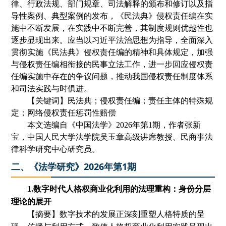
律、行政法规、部门规章、司法解释的颁布和修订以及指
导性案例、典型案例的发布，《民法典》侵权责任编在实
施中不断发展，在实践中不断完善，其制度规则优越性也
逐步显现出来。应当以习近平法治思想为指导，全面深入
贯彻实施《民法典》侵权责任编的精神和具体规定，加强
与侵权责任编相衔接的民事立法工作，进一步回应侵权责
任编实施中存在的争议问题，推动我国侵权责任制度体系
和司法实践与时俱进。
【关键词】民法典；
侵权责任
编；
责任主体的特殊规
定
；
网络侵权责任惩罚性赔偿
本文选编自《
中国法学
》
2
02
6
年第
1
期
，
作者
张新
宝
，中国人民大学法学院吴玉章高级讲席教授、民商事法
律科学研究中心研究员。
二、《法学研究》2026年第1期
1.数字时代人格权商业化利用的法理重构
：
身份分层
理论的展开
【摘要】数字技术的发展正深刻重塑人格特质的呈