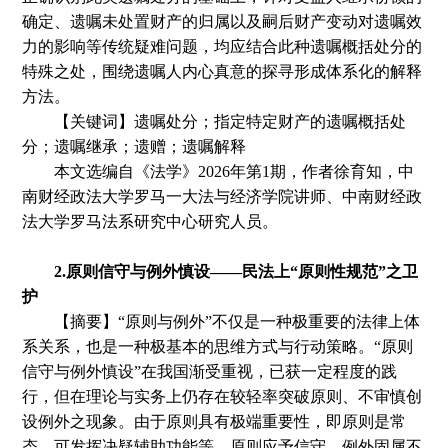
确定、遗嘱未处置财产的归属以及嗣后财产变动对遗嘱效
力的影响等传统疑难问题，均应结合此种遗嘱概括处分的
特殊之处，围绕遗嘱人内心真意的探寻形成体系化的解释
方法。
【关键词】遗嘱处分；指定特定财产的遗嘱概括处
分；遗嘱继承；遗赠；遗嘱解释
本文选编自
《法学》
2026年第1期
，
作者徐育知
，
中
南财经政法大学罗马一大法与经济学院讲师、中南财经政
法大学罗马法系研究中心研究人员。
2.
原则信守与例外慎设
——民法上“原则性规范”之卫
护
【摘要】
“原则与例外”不仅是一种极重要的法律上体
系关系，也是一种极基本的思维方式与行动策略。“原则
信守与例外慎设”在我国渐受重视，已获一定程度的践
行，但在理论与实务上仍存在较轻率突破原则、不审慎创
设例外之现象。由于原则具有极端重要性，即原则是常
态、可发挥决疑辅助功能等，原则应予信守。例外固属不