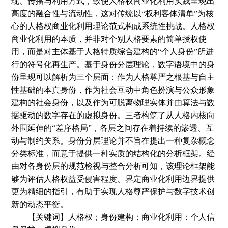
现、传播与利用方式，致使人格权商业化利用实践呈现出
高度的融合性与流动性，这对传统以
“权利客体清单”为核
心的人格权商业化利用理论范式构成系统性挑战。人格权
商业化利用的本质，并非对个别人格要素的简单授权使
用，而是对主体基于人格特质综合建构的“个人身份”所进
行的符号化再生产。基于身份分层理论，数字语境中的身
份呈现可以解析为三个层面
：
作为人格尊严之根基与自主
性基础的本真身份，作为社会互动中角色扮演与公众形象
建构的社会身份，以及作为可脱离物理实体并由算法与数
据驱动的数字存在的虚拟身份。三者构筑了从人格内核向
外围延伸的
“差序格局”，各层之间存在着持续的渗透、互
动与制约关系。身份分层理论并不旨在提出一种复杂概念
分类标准，而意于提供一种实质的结构化的分析框架。经
由对各身份层的规范检视与整合分析可知，该理论框架能
够为评估人格权益受侵害程度、界定商业化利用边界提供
更为精细的指引，有助于实现人格尊严保护与数字技术创
新的动态平衡。
【关键词】人格权；身份建构；商业化利用；个人信