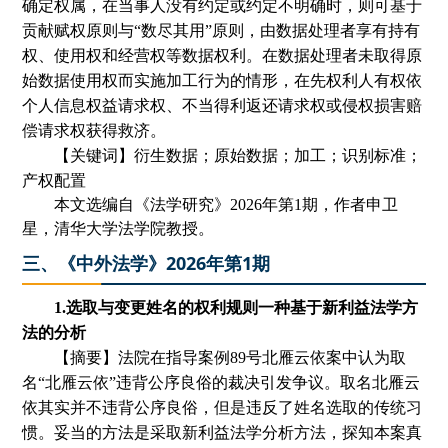
确定权属，在当事人没有约定或约定不明确时，则可基于
贡献赋权原则与“数尽其用”原则，由数据处理者享有持有
权、使用权和经营权等数据权利。在数据处理者未取得原
始数据使用权而实施加工行为的情形，在先权利人有权依
个人信息权益请求权、不当得利返还请求权或侵权损害赔
偿请求权获得救济。
【关键词】衍生数据；原始数据；加工；识别标准；
产权配置
本文选编自《
法学研究
》
2
02
6
年第
1
期
，
作者
申卫
星
，
清华大学法学院教授。
三、《中外法学》2026年第1期
1.选取与变更姓名的权利规则一种基于新利益法学方
法的分析
【摘要】法院在指导案例
89号北雁云依案中认为取
名“北雁云依”违背公序良俗的裁决引发争议。取名北雁云
依其实并不违背公序良俗，但是违反了姓名选取的传统习
惯。妥当的方法是采取新利益法学分析方法，探知本案真