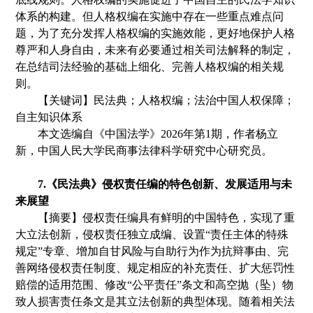
体系的构建。但人格权编在实施中存在一些重点难点问
题，为了充分发挥人格权编的实施效能，更好地保护人格
尊严和人身自由，未来有必要通过相关司法解释的制定，
在总结司法经验的基础上细化、完善人格权编的相关规
则。
【关键词】民法典；人格权编；法治中国人权保障；
自主知识体系
本文选编自《
中国法学
》
2
02
6
年第
1
期
，
作者
杨立
新
，中国人民大学民商事法律科学研究中心研究员。
7.《民法典》侵权责任编的特色创新、发展适用与未
来展望
【摘要】侵权责任编具有鲜明的中国特色，实现了重
大立法创新，侵权责任独立成编、设置
“责任主体的特殊
规定”专章、增加自甘风险与自助行为作为抗辩事由、完
善网络侵权责任制度、规定相应的补充责任、扩大惩罚性
赔偿的适用范围、修改“公平责任”条文和高空抛（坠）物
致人损害责任条文是其立法创新的典型体现。随着相关法