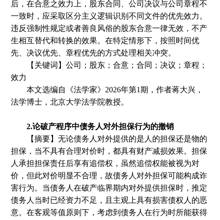
后，在合意之效力上，股东合同、公司决议与公司章程不
一致时，应采取区分主义逻辑识别不同文件的优先效力。
违反强制性规定或者善良风俗的股东合意一律无效，不产
生相互替代和转换的效果。在特定情形下，按照时间优
先、决议优先、章程优先的方式处理相关冲突。
【关键词】公司；股东；合意；合同；决议；章程；
效力
本文选编自
《法学家》
2026年第1期
，
作者蒋大兴
，
法学博士，北京大学法学院教授。
2.论破产程序中债务人对外担保行为的撤销
【摘要】无论债务人对外提供的是人的担保还是物的
担保，当不具有合理对价时，都具有财产减损效果。担保
人承担担保责任后享有追偿权，虽然追偿权能被视为对
价，但此对价明显不合理，故债务人对外担保可能构成诈
害行为。当债务人在破产临界期内对外提供担保时，推定
债务人当时已经资力不足，且主观上具有损害债权人的恶
意。在客观等值原则下，考虑到债务人在行为时所能获得