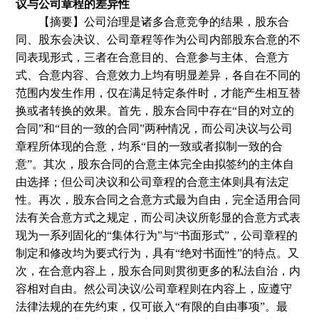
议与公司章程的差异性
【摘要】公司治理是诸多合意竞争的结果，股东合
同、股东会决议、公司章程等作为公司内部股东合意的不
同表现形式，三者在合意目的、合意参与主体、合意方
式、合意内容、合意效力上均有明显差异，各自在不同的
范围内发生作用，仅在满足特定条件时，才能产生相互替
换或者转换的效果。首先，股东合同中存在
“目的对立的
合同”和“目的一致的合同”两种情况，而公司决议与公司
章程所体现的合意，均系“目的一致或者拟制一致的合
意”。其次，股东合同的合意主体完全由拟签约的主体自
由选择；但公司决议和公司章程的合意主体则具有法定
性。再次，股东合同之合意方式最为自由，完全适用合同
法有关合意方式之规定，而公司决议所彰显的合意方式表
现为一系列固化的“集体行为”与“书面形式”，公司章程的
制定和修改均为要式行为，具有“绝对书面性”的特点。又
次，在合意内容上，股东合同则贯彻更多的私法自治，内
容相对自由。然公司决议/公司章程则在内容上，应遵守
法律法规的在先约束，仅可嵌入“有限的自由事项”。最