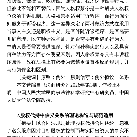
预防性、便捷性、救济性、强制性、程序保障性等特点，
但彼此不能相互替代，因为人格权禁令是一种解决人格权
争议的非诉机制。人格权禁令适用非诉程序，而行为保全
则服务于诉讼程序。这一差异决定了两种救济方式在采用
当事人主义还是职权主义、是否伴随诉讼程序、是否需要
开庭审理、以何种标准举证、是否需要有明确的行为人、
中请人是否需要提供担保、针对何种样态的行为以及具有
何种效力等方面存在明显区别。因人格权禁令具有非诉程
序属性，故在法律上有必要为该禁令设置相应的规则，并
与行为保全相区别。
【关键词】原则；例外；原则信守；例外慎设；体系
本文选编自
《法商研究》
2026年第1期
，
作者
王利
明
，中国人民大学民商事法律科学研究中心研究员、中国
人民大学法学院教授。
2.股权代持中信义关系的理论构造与规范适用
【摘要】以合同法规则处理股权代持合同纠纷，忽视
了名义股东因对目标股权的控制而与实际出资人的事实不