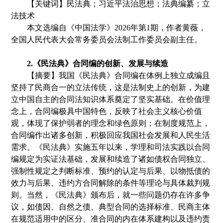
【关键词】民法典
；
习近平法治思想
；
法典编纂
；
立
法技术
本文选编自《
中国法学
》
2
02
6
年第
1
期
，
作者
黄薇
，
全国人民代表大会常务委员会法制工作委员会副主任。
2.
《
民法典
》
合同编的创新、发展与续造
【摘要】
我国《民法典》合同编在体例上独立成编且
坚持了民商合一的立法传统，这是法制史上的创新，为建
立中国自主的合同法知识体系奠定了坚实基础。在价值理
念上，合同编极具中国特色，反映了社会主义核心价值
观，体现了保护弱者的理念和绿色原则
；
在制度规范上，
合同编作出诸多创新，积极回应我国社会发展和人民生活
需求。《民法典》实施五年以来，学理和司法实践以合同
编规定为实证法基础，发展和续造了诸如债权合同独立、
强制性规定之判断标准、预约的认定与后果、以物抵债的
效力与后果、违约方合同解除的条件等理论与具体裁判规
则。当然，《民法典》颁布后，就一些问题仍存在许多争
议，如债因、自然之债、典型合同的选择标准、民商主体
在规范适用中的区分、准合同的内在体系建构以及违约责