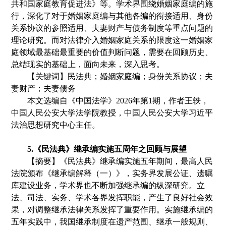
共和国家庭教育促进法》等。学术界围绕婚姻家庭编的施
行，深化了对于婚姻家庭编与其他各编的衔接适用、身份
关系协议的参照适用、夫妻财产与债务制度等重点问题的
理论研究。而对法律介入婚姻家庭关系的限度这一婚姻家
庭领域最基础最重要的价值判断问题，需要在回顾历史、
总结现实的基础上，面向未来，深入思考。
【
关键词
】民法典；婚姻家庭编；身份关系协议；夫
妻财产；夫妻债务
本文选编自《
中国法学
》
2
02
6
年第
1
期
，
作者
王轶
，
中国人民公安大学法学院教授，中国人民公安大学习近平
法治思想研究中心主任。
5.《
民法典
》
继承编实施五周年之回顾与展望
【摘要】《
民法典
》
继承编实施五年期间，最高人民
法院颁布
《
继承编解释
（
一
）》，
实务界发展公证、遗嘱
库建设业务
，
学术界也不断加强继承编的纵深研究。立
法、司法、实务、学术各界发挥职能，产生了良好社会效
果，对调整继承法律关系发挥了重要作用。实施继承编的
五年实践中
，
我国继承制度在遗产范围、继承一般规则、