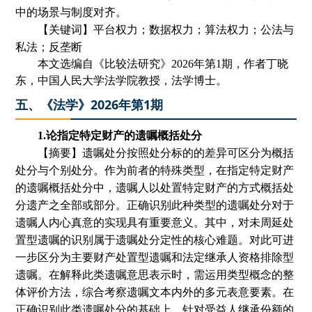
中的场景与制度对齐。
【关键词】平台权力；数据权力；算法权力；公法与
私法；反垄断
本文选编自
《比较法研究》
2026年第1期
，
作者
丁晓
东
，中国人民大学法学院教授，法学博士。
五、《法学》2026年第1期
1.论指定特定财产的遗嘱概括处分
【摘要】遗嘱处分按照处分标的的差异可区分为概括
处分与个别处分。作为前者的特殊类型，在指定特定财产
的遗嘱概括处分中，遗嘱人以处置特定财产的方式概括处
分遗产之全部或部分。正确识别此种类型的遗嘱处分对于
遗嘱人内心真意的实现具有重要意义。其中，对未周延处
置型遗嘱的识别属于遗嘱处分定性的核心难题。对此可进
一步区分为主要财产处置型遗嘱和法定继承人资格排除型
遗嘱。在解释此类遗嘱意思表示时，需运用类型概念的整
体评价方法，综合考察遗嘱文本内外的多元表意要素。在
正确识别此类遗嘱处分的基础上，针对受益人继承份额的