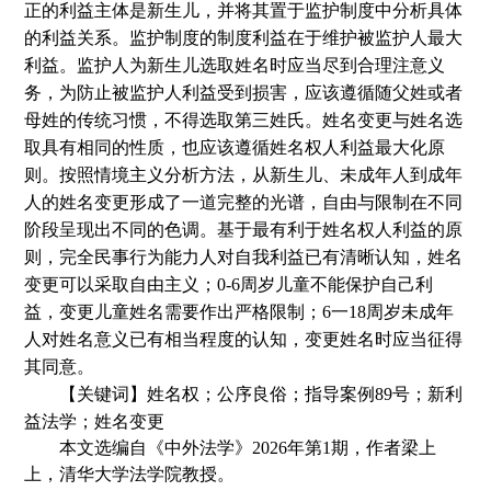
正的利益主体是新生儿，并将其置于监护制度中分析具体
的利益关系。监护制度的制度利益在于维护被监护人最大
利益。监护人为新生儿选取姓名时应当尽到合理注意义
务，为防止被监护人利益受到损害，应该遵循随父姓或者
母姓的传统习惯，不得选取第三姓氏。姓名变更与姓名选
取具有相同的性质，也应该遵循姓名权人利益最大化原
则。按照情境主义分析方法，从新生儿、未成年人到成年
人的姓名变更形成了一道完整的光谱，自由与限制在不同
阶段呈现出不同的色调。基于最有利于姓名权人利益的原
则，完全民事行为能力人对自我利益已有清晰认知，姓名
变更可以采取自由主义
；
0-6周岁儿童不能保护自己利
益，变更儿童姓名需要作出严格限制
；
6一18周岁未成年
人对姓名意义已有相当程度的认知，变更姓名时应当征得
其同意。
【关键词】姓名权；公序良俗；指导案例
89号；新利
益法学；姓名变更
本文选编自《
中外法学
》
2
02
6
年第
1
期
，
作者
梁上
上
，
清华大学法学院教授。