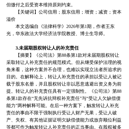
但缴付之后受资本维持原则约束。
【关键词】公司信用；股东信用；增资；减资；资本
溢价
本文选编自
《法律科学》
2026年第1期
，
作者王东
光
，华东政法大学经济法学院教授、博士生导师。
3.未届期股权转让人的补充责任
【摘要】《公司法》第
88条第1款对未届期股权转让
采取转让人补充责任的规范模式。但从继受保护法理的视
角来看，这种方案并不合理，也难以实现立法者所追求的
目的。在解释论上，转让人补充责任的承担以受让人被记
载于股东名册，并且股权转让非以恶意逃避出资义务为前
提。转让人的补充责任具有一定强制性。《公司法》第88
条第1款存在“无先诉抗辩权补充责任”与“受让人欠缺偿债
能力”两种解释可能。在后一种方案下，触发转让人补充
责任的事由不限于强制执行受让人财产无果，受让人破
产、失权、有其他证据证明欠缺偿债能力或放弃顺位利益
等都可作为触发转让人补充责任的正当事由。在股权被多