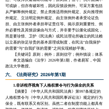
可或缺，但亦有破坏性，因此应慎设例外。可采方案包括
从严解释例外规定、禁止类推适用例外规定、反向推理例
外规定、立法明定例外规定、由主张例外者承受论证负
担、由主张例外者承担举证责任等。揭示原则重要性、例
外必要性及其慎设缘由与方式，并非要予以僵化或固化，
而是要珍惜、卫护《民法典》或民法理论所确立的民法赖
以立基的弥足珍贵的基本原理或制度，在民法“自我保护
的需要”与“自我扩张的需要”之间实现精妙平衡。
【关键词】原则；例外；原则信守；例外慎设；体系
本文选编自
《法学》
2026年第1期
，
作者
易军
，中国
政法大学
教授。
六、《法商研究》2026年第1期
1.非诉程序视角下人格权禁令与行为保全的关系
【摘要】
《中华人民共和国民法典》第
997条规定的
人格权禁令与《中华人民共和国民事诉讼法》规定的行为
保全，既有联系又有区别。虽然二者在制度功能上都具有