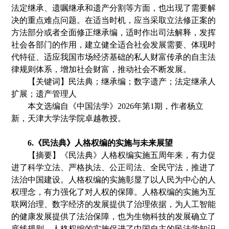
法定继承、遗嘱继承和遗产分割等方面
，
也出现了需要解
决的重点难点问题。在适当时机
，
应当采取立法修正案的
方法部分或者全面修正继承编
，
适时作出司法解释
，
发挥
社会各部门的作用
，
建立健全适合社会发展需要、体现时
代特征、适应我国市场经济基础的私人财富传承的自主法
律规则体系
，
增加社会财富
，
推动社会不断发展。
【
关键词
】
民法典
；
继承编
；
数字遗产
；
法定继承人
扩展
；
遗产管理人
本文选编自《
中国法学
》
2
02
6
年第
1
期
，
作者
杨立
新
，天津大学法学院卓越教授。
6.《
民法典
》人格权
编的实施与未来展望
【摘要】《民法典》人格权编实施五周年来，有力促
进了科学立法、严格执法、公正司法、全民守法，推进了
法治中国建设。人格权编的实施彰显了以人民为中心的人
权理念，有力强化了对人权的保障。人格权编的实施为互
联网治理、数字经济的发展提供了治理依据，为人工智能
的健康发展提供了法治保障，也为生物科技的发展确立了
底线规则。人格权编的实施促进了中国自主的民法学知识