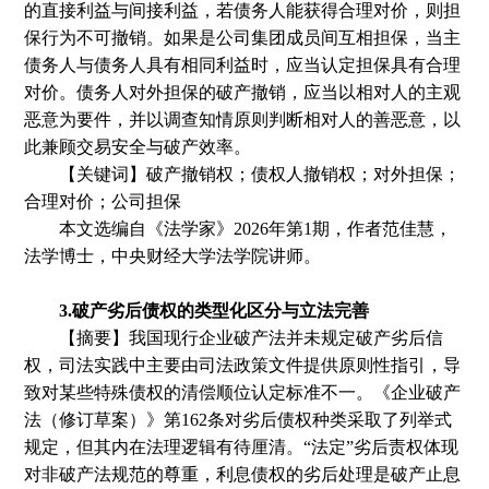
的直接利益与间接利益，若债务人能获得合理对价，则担
保行为不可撤销。如果是公司集团成员间互相担保，当主
债务人与债务人具有相同利益时，应当认定担保具有合理
对价。债务人对外担保的破产撤销，应当以相对人的主观
恶意为要件，并以调查知情原则判断相对人的善恶意，以
此兼顾交易安全与破产效率。
【关键词】破产撤销权；债权人撤销权；对外担保；
合理对价；公司担保
本文选编自
《法学家》
2026年第1期
，
作者
范佳慧
，
法学博士，中央财经大学法学院讲师。
3.破产劣后债权的类型化区分与立法完善
【摘要】我国现行企业破产法并未规定破产劣后信
权，司法实践中主要由司法政策文件提供原则性指引，导
致对某些特殊债权的清偿顺位认定标准不一。《企业破产
法（修订草案）》第
162条对劣后债权种类采取了列举式
规定，但其内在法理逻辑有待厘清。“法定”劣后责权体现
对非破产法规范的尊重，利息债权的劣后处理是破产止息