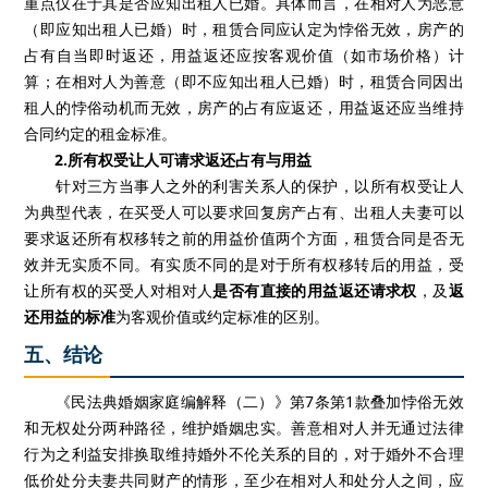
重点仅在于其是否应知出租人已婚。具体而言，在相对人为恶意
（即应知出租人已婚）时，租赁合同应认定为悖俗无效，房产的
占有自当即时返还，用益返还应按客观价值（如市场价格）计
算；在相对人为善意（即不应知出租人已婚）时，租赁合同因出
租人的悖俗动机而无效，房产的占有应返还，用益返还应当维持
合同约定的租金标准。
2.所有权受让人可请求返还占有与用益
针对三方当事人之外的利害关系人的保护，以所有权受让人
为典型代表，在买受人可以要求回复房产占有、出租人夫妻可以
要求返还所有权移转之前的用益价值两个方面，租赁合同是否无
效并无实质不同。有实质不同的是对于所有权移转后的用益，受
让所有权的买受人对相对人
是否有直接的用益返还请求权
，及
返
还用益的标准
为客观价值或约定标准的区别。
五、结论
《民法典婚姻家庭编解释（二）》第7条第1款叠加悖俗无效
和无权处分两种路径，维护婚姻忠实。善意相对人并无通过法律
行为之利益安排换取维持婚外不伦关系的目的，对于婚外不合理
低价处分夫妻共同财产的情形，至少在相对人和处分人之间，应