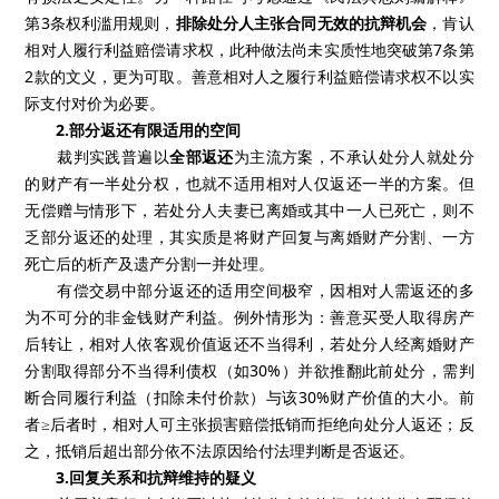
第3条权利滥用规则，
排除处分人主张合同无效的抗辩机会
，肯认
相对人履行利益赔偿请求权，此种做法尚未实质性地突破第7条第
2款的文义，更为可取。善意相对人之履行利益赔偿请求权不以实
际支付对价为必要。
2.部分返还有限适用的空间
裁判实践普遍以
全部返还
为主流方案，不承认处分人就处分
的财产有一半处分权，也就不适用相对人仅返还一半的方案。但
无偿赠与情形下，若处分人夫妻已离婚或其中一人已死亡，则不
乏部分返还的处理，其实质是将财产回复与离婚财产分割、一方
死亡后的析产及遗产分割一并处理。
有偿交易中部分返还的适用空间极窄，因相对人需返还的多
为不可分的非金钱财产利益。例外情形为：善意买受人取得房产
后转让，相对人依客观价值返还不当得利，若处分人经离婚财产
分割取得部分不当得利债权（如30%）并欲推翻此前处分，需判
断合同履行利益（扣除未付价款）与该30%财产价值的大小。前
者≥后者时，相对人可主张损害赔偿抵销而拒绝向处分人返还；反
之，抵销后超出部分依不法原因给付法理判断是否返还。
3.回复关系和抗辩维持的疑义