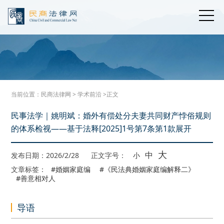
当前位置：
民商法律网
>
学术前沿
>正文
民事法学｜姚明斌：婚外有偿处分夫妻共同财产悖俗规则
的体系检视——基于法释[2025]1号第7条第1款展开
大
中
发布日期：2026/2/28
正文字号：
小
文章标签：
#婚姻家庭编
#《民法典婚姻家庭编解释二》
#善意相对人
导语