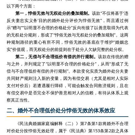
以下两个方面：
第一，悖俗无效与无权处分的叠加规制。
该款“不仅将基于‘违
反夫妻忠实义务’目的的婚外处分评价为悖俗无效”，而且通过例
示“赠与”“以明显不合理的价格处分”反向衔接了以善意取得为代表
的无权处分规则，形成了“悖俗无效与无权处分的叠加规制”。这两
种规制路径的重心有所不同，悖俗无效的基底在于维护“婚姻忠
实”价值观，而无权处分的前提则在于处分人欠缺完整的处分权。
第二，无偿与不合理低价有偿的并行规制。
该款在传统的赠
与之外，并列规定了“以明显不合理的价格处分”，从而“形成了无
偿与不合理低价有偿的并行规制”。本款变化实质为婚外处分夫妻
共同财产规则注入新的变量，因为有偿交易（尤其是相对人实际
支付对价后）若遭遇履行障碍，可能会触发合同救济规则，且在
有偿交易中是否完全不保护善意相对人的信赖，有待从体系上观
察其正当性。
二、婚外不合理低价处分悖俗无效的体系效应
《民法典婚姻家庭编解释（二）》第7条第1款将婚外不合理
对价处分按悖俗无效处理，属于《民法典》第153条第2款之具体