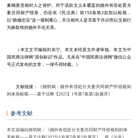
兼顾善意相对人之保护。对于该款文义未覆盖的婚外有偿处置夫
妻共同财产情形，仍应依《民法典》第153条第2款加以检视，
以“婚姻忠实”这一规制重心，关注相对人是否基于共识而以交易行
为换取维持婚外不伦关系。
（本文文字编辑刘东宁。本文未经原文作者审核。本文为中
国民商法律网“原创标识”作品。凡未在“中国民商法律网”微信公众
号正式发布的文章，一律不得转载。）
文献链接：
《
姚明斌：婚外有偿处分夫妻共同财产悖俗规则
的体系检视——基于法释【2025】1
号第7
条第1
款展开
》
参考文献
本文选编自姚明斌：《婚外有偿处分夫妻共同财产悖俗规则的体
系检视——基于法释[2025]1号第7条第1款展开》，载《法学》