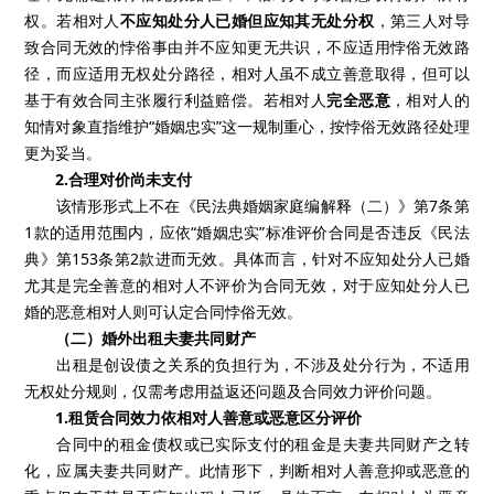
权。若相对人
不应知处分人已婚但应知其无处分权
，第三人对导
致合同无效的悖俗事由并不应知更无共识，不应适用悖俗无效路
径，而应适用无权处分路径，相对人虽不成立善意取得，但可以
基于有效合同主张履行利益赔偿。若相对人
完全恶意
，相对人的
知情对象直指维护“婚姻忠实”这一规制重心，按悖俗无效路径处理
更为妥当。
2.合理对价尚未支付
该情形形式上不在《民法典婚姻家庭编解释（二）》第7条第
1款的适用范围内，应依“婚姻忠实”标准评价合同是否违反《民法
典》第153条第2款进而无效。具体而言，针对不应知处分人已婚
尤其是完全善意的相对人不评价为合同无效，对于应知处分人已
婚的恶意相对人则可认定合同悖俗无效。
（二）婚外出租夫妻共同财产
出租是创设债之关系的负担行为，不涉及处分行为，不适用
无权处分规则，仅需考虑用益返还问题及合同效力评价问题。
1.租赁合同效力依相对人善意或恶意区分评价
合同中的租金债权或已实际支付的租金是夫妻共同财产之转
化，应属夫妻共同财产。此情形下，判断相对人善意抑或恶意的