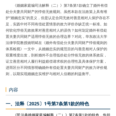
《婚姻家庭编司法解释（二）》第7条第1款确立了婚外有偿
处分夫妻共同财产的悖俗无效规则。虽然本款在法政策上具有维
护“婚姻忠实”的意义，但是认定合同无效对善意相对人保护存在不
足，实践中对不同有偿处置情形的效力评价亦缺乏统一标准。如
何软化悖俗无效效果对善意相对人的误伤？如何划定婚外有偿处
置夫妻共同财产适用悖俗无效的合理边界？对此，华东政法大学
法律学院教授姚明斌在《婚外有偿处分夫妻共同财产悖俗规则的
体系检视》一文中，从婚姻忠实的规范目的与善意相对人保护的
双重维度出发，剖析婚外不合理低价处分悖俗无效的体系效应，
证立善意相对人履行利益赔偿请求权的合理性及具体保护方案，
进而区分不同情形明确婚外有偿处置夫妻共同财产的效力评价规
则，以期实现婚姻忠实维护与相对人信赖的利益衡平。
内容
一、法释〔2025〕1号第7条第1款的特色
《民法典婚姻家庭编解释（二）》第7条第1款的特色，包括