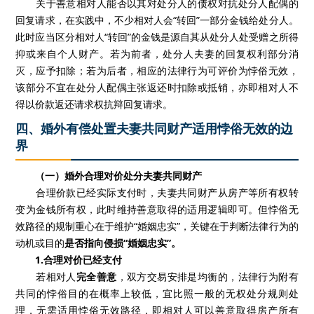
关于善意相对人能否以其对处分人的债权对抗处分人配偶的
回复请求，在实践中，不少相对人会“转回”一部分金钱给处分人。
此时应当区分相对人“转回”的金钱是源自其从处分人处受赠之所得
抑或来自个人财产。若为前者，处分人夫妻的回复权利部分消
灭，应予扣除；若为后者，相应的法律行为可评价为悖俗无效，
该部分不宜在处分人配偶主张返还时扣除或抵销，亦即相对人不
得以价款返还请求权抗辩回复请求。
四、婚外有偿处置夫妻共同财产适用悖俗无效的边
界
（一）婚外合理对价处分夫妻共同财产
合理价款已经实际支付时，夫妻共同财产从房产等所有权转
变为金钱所有权，此时维持善意取得的适用逻辑即可。但悖俗无
效路径的规制重心在于维护“婚姻忠实”，关键在于判断法律行为的
动机或目的
是否指向侵损“婚姻忠实”。
1.合理对价已经支付
若相对人
完全善意
，双方交易安排是均衡的，法律行为附有
共同的悖俗目的在概率上较低，宜比照一般的无权处分规则处
理，无需适用悖俗无效路径，即相对人可以善意取得房产所有