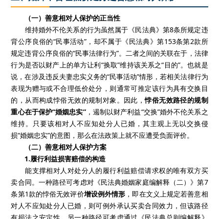
（一）善意相对人保护的正当性
维持婚外不伦关系的行为虽然属于《民法典》第8条所规定违
背公序良俗的“民事活动”，却不属于《民法典》第153条第2款所
规定违背公序良俗的“民事法律行为”。二者之间的关联在于，法律
行为是否以财产上的单方让利“换取”维持该关系之“目的”。也就是
说，在涉及违反夫妻忠实义务的“民事活动”情形，若相关法律行为
表现为赠与或不合理低价处分，则通常可推定该行为具有交换目
的，从而构成悖俗无效的规制对象。因此，
悖俗无效路径的规制
重心在于保护“婚姻忠实”
，遏制以财产利益“交换”婚外不伦关系之
维持。只要该相对人不应知处分人已婚，其主观上无以交换侵
损“婚姻忠实”的意图，那么在法政策上就不应遭受负面评价。
（二）善意相对人保护方案
1.履行利益损害赔偿的构造
能支撑相对人对处分人的履行利益赔偿请求权的唯有双方买
卖合同。一种路径可考虑对《民法典婚姻家庭编解释（二）》第7
条第1款的悖俗无效评价
增设例外情形
，即在文义上规定若善意相
对人不应知处分人已婚，则可例外承认买卖合同效力，但该路径
有损法之安定性。另一种路径可考虑通过《民法典总则编解释》