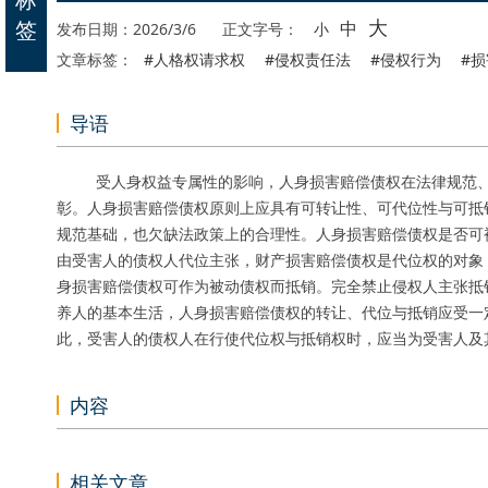
大
签
中
发布日期：2026/3/6
正文字号：
小
文章标签：
#人格权请求权
#侵权责任法
#侵权行为
#
导语
受人身权益专属性的影响，人身损害赔偿债权在法律规范、
彰。人身损害赔偿债权原则上应具有可转让性、可代位性与可抵
规范基础，也欠缺法政策上的合理性。人身损害赔偿债权是否可
由受害人的债权人代位主张，财产损害赔偿债权是代位权的对象
身损害赔偿债权可作为被动债权而抵销。完全禁止侵权人主张抵
养人的基本生活，人身损害赔偿债权的转让、代位与抵销应受一
此，受害人的债权人在行使代位权与抵销权时，应当为受害人及
内容
相关文章