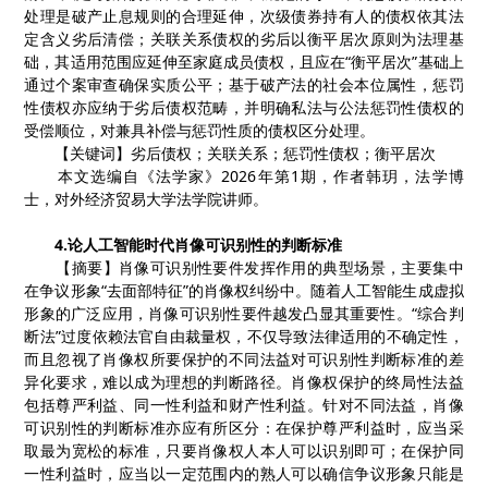
处理是破产止息规则的合理延伸，次级债券持有人的债权依其法
定含义劣后清偿；关联关系债权的劣后以衡平居次原则为法理基
础，其适用范围应延伸至家庭成员债权，且应在“衡平居次”基础上
通过个案审查确保实质公平；基于破产法的社会本位属性，惩罚
性债权亦应纳于劣后债权范畴，并明确私法与公法惩罚性债权的
受偿顺位，对兼具补偿与惩罚性质的债权区分处理。
【
关键词
】
劣后债权
；
关联关系
；
惩罚性债权
；
衡平居次
本文选编自《法学家》
2026
年第
1
期，作者
韩玥，法学博
士，对外经济贸易大学法学院讲师。
4.
论人工智能时代肖像可识别性的判断标准
【
摘要
】
肖像可识别性要件发挥作用的典型场景，主要集中
在争议形象
“去面部特征”的肖像权纠纷中。随着人工智能生成虚拟
形象的广泛应用，肖像可识别性要件越发凸显其重要性。“综合判
断法”过度依赖法官自由裁量权，不仅导致法律适用的不确定性，
而且忽视了肖像权所要保护的不同法益对可识别性判断标准的差
异化要求，难以成为理想的判断路径。肖像权保护的终局性法益
包括尊严利益、同一性利益和财产性利益。针对不同法益，肖像
可识别性的判断标准亦应有所区分：在保护尊严利益时，应当采
取最为宽松的标准，只要肖像权人本人可以识别即可；在保护同
一性利益时，应当以一定范围内的熟人可以确信争议形象只能是