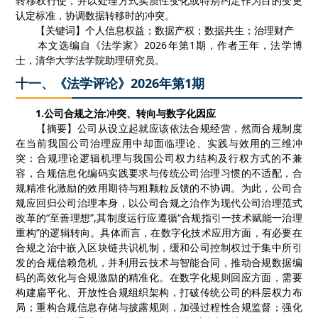
转移权行使，并以处理方式实质性变化或特别约定作为目的变更
认定标准，协调数据转移时的冲突。
【
关键词
】
个人信息权益
；
数据产权
；
数据共生
；
治理财产
本文选编自《法学家》
2026
年第
1
期，作者
王年，法学博
士，清华大学法学院助理研究员。
十一、《法学评论》2026年第1期
1.
公司合规之治
:
冲突、转向与数字化因应
【摘要】公司从设立起就应该依法合规经营，然而合规制度
在当前我国公司治理应用中却面临理论、实践与效用的三维冲
突：合规理论逻辑机理与我国公司权力结构及行权方式的不兼
容，合规信息化编码实践要求与传统公司治理习惯的不适配，合
规精准化激励的效用期待与粗颗粒反馈的不协调。为此，公司合
规应回归公司治理本身，以公司合规之治作为现代公司治理范式
改革的
“至善理想”
,
其制度运行应遵循“合规指引一技术赋能一治理
重构”的逻辑转向。具体而言，在数字化技术应用方面，有必要在
合规之治中嵌入区块链共识机制，缓和公司控制权过于集中所引
发的合规信赖危机，并利用云技术与智能合同，推动合规数据编
码的高效化与合规激励的精准化。在数字化规则回应方面，需要
构建扁平化、开放性合规组织架构，打破传统公司的科层权力布
局；重构合规信息存储与披露规则，加强过程性合规监督；强化