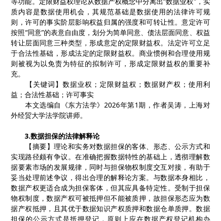
等功能。定限财益权理论从数据产权概念中分离出
“
数据业权
”
，
实
质内容是数据使用机会，其规范基础是数据使用的法律许可规
则，许可的事实阶层影响权益归属的强度和可转让性。意定许可
按照
“
同意
”
的表意自由度，划分为简单同意、债法层面同意、权益
转让层面同意三种类型，形成意定的定限财益权。法定许可立足
于合法性基础，形成法定的定限财益权。商业惯例和合理使用规
则被视为以免责为特征的拟制许可，形成定限财益权的重要补
充。
【
关键词
】
数据业权
；
定限财益权
；
数据财产权
；
使用利
益
；
合法性基础
；
许可事实
本文选编自《东方法学》
2026
年第
1
期，作者吴涛，上海对
外经贸大学法学院讲师。
3.
数据担保的法律解释论
【
摘要
】
理论和实务对数据担保的客体、形态、公示方式和
实现路径颇有争议。在准确把握数据特性的基础上，透彻理解数
据要素市场的发展规律，同时与担保物权制度交互对接，有助于
妥当处理前述争议，得出合理的解释论方案。与数据本身相比，
数据产权更适合成为担保客体，但其应具备特定性。受制于担保
物权制度，数据产权可被抵押但不能被质押，故担保形态应为数
据产权抵押，且其优于数据知识产权质押和数据仓单质押。数据
担保的公示方式是抵押登记，原则上应在数据产权登记机构办