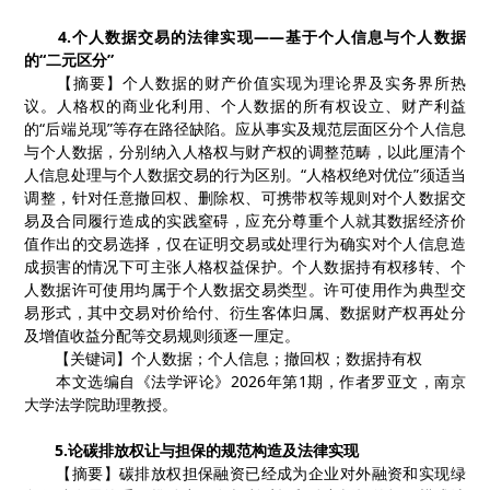
4.
个人数据交易的法律实现
——
基于个人信息与个人数据
的
“
二元区分
”
【摘要】个人数据的财产价值实现为理论界及实务界所热
议。人格权的商业化利用、个人数据的所有权设立、财产利益
的
“后端兑现”等存在路径缺陷。应从事实及规范层面区分个人信息
与个人数据，分别纳入人格权与财产权的调整范畴，以此厘清个
人信息处理与个人数据交易的行为区别。“人格权绝对优位”须适当
调整，针对任意撤回权、删除权、可携带权等规则对个人数据交
易及合同履行造成的实践窒碍，应充分尊重个人就其数据经济价
值作出的交易选择，仅在证明交易或处理行为确实对个人信息造
成损害的情况下可主张人格权益保护。个人数据持有权移转、个
人数据许可使用均属于个人数据交易类型。许可使用作为典型交
易形式，其中交易对价给付、衍生客体归属、数据财产权再处分
及增值收益分配等交易规则须逐一厘定。
【关键词】个人数据；个人信息；撤回权；数据持有权
本文选编自《法学评论》
2026
年第
1
期，作者罗亚文，南京
大学法学院助理教授。
5.
论碳排放权让与担保的规范构造及法律实现
【
摘要
】
碳排放权担保融资已经成为企业对外融资和实现绿