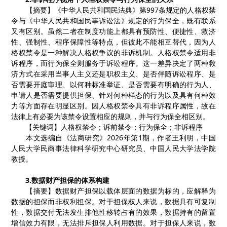
【摘要】《中华人民共和国民法典》第
997
条规定的人格权禁
令与《中华人民共和国民事诉讼法》规定的行为保全，既有联系
又有区别。虽然二者在制度功能上都具有预防性、便捷性、救济
性、强制性、程序保障性等特点，但彼此不能相互替代，因为人
格权禁令是一种解决人格权争议的非诉机制。人格权禁令适用非
诉程序，而行为保全则服务于诉讼程序。这一差异决定了两种救
济方式在采用当事人主义还是职权主义、是否伴随诉讼程序、是
否需要开庭审理、以何种标准举证、是否需要有明确的行为人、
申请人是否需要提供担保、针对何种样态的行为以及具有何种效
力等方面存在明显区别。因人格权禁令具有非诉程序属性，故在
法律上有必要为该禁令设置相应的规则，并与行为保全相区别。
【关键词】人格权禁令；诉前禁令；行为保全；非诉程序
本文选编自《法商研究》
2026
年第
1
期，作者王利明，中国
人民大学民商事法律科学研究中心研究员、中国人民大学法学院
教授。
3.
数据财产担保的体系构建
【摘要】数据财产担保以载体层面的数据为标的，应解释为
数据的担保而非权利担保。对于担保权人来说，数据具有可复制
性，数据交付无法发生排他性移转占有的效果，数据持有的留置
增信效力有限，无法排斥担保人利用数据。对于担保人来说，数