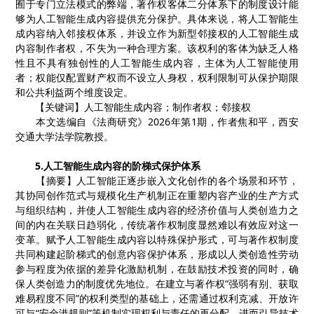
囿于专门立法模式的弊端，著作权客体二分体系下的制度设计能
够为人工智能生成内容提供充分保护。具体来说，将人工智能生
成内容纳入邻接权体系，并设立作为新型邻接权的人工智能生成
内容制作者权，不失为一种合理方案。该权利的客体为缺乏人格
性且不具有独创性的人工智能生成内容，主体为人工智能使用
者；权能仅配置财产权而不设立人身权，权利限制可从保护期限
和公共利益两个维度设定。
【
关键词
】
人工智能生成内容
；
制作者权
；
邻接权
本文选编自《法商研究》
2026
年第
1
期，作者焦和平，西安
交通大学法学院教授。
5.
人工智能生成内容的阶梯式保护体系
【
摘要
】
人工智能正逐步嵌入文化创作的各个场景和环节，
其协同创作范式与规模化生产机制正在重塑内容产业的生产方式
与组织结构，并使人工智能生成内容的经济价值与人类创造力之
间的内在关联日趋弱化，传统著作权制度显然难以有效应对这一
变革。赋予人工智能生成内容以特殊保护形式，可与著作权制度
共同构建起阶梯式的创意内容保护体系，形成以人类创造性劳动
参与程度为依据的差异化激励机制，在鼓励技术投资的同时，确
保人类创造力的制度优先地位。在建立与著作权
“
强弱有别、获取
难易程度不同
”
的权利类型的基础上，还需通过权利克减、开放许
可与
“
安全港规则
”
等机制实现权利与责任的再分配，进而引导技术