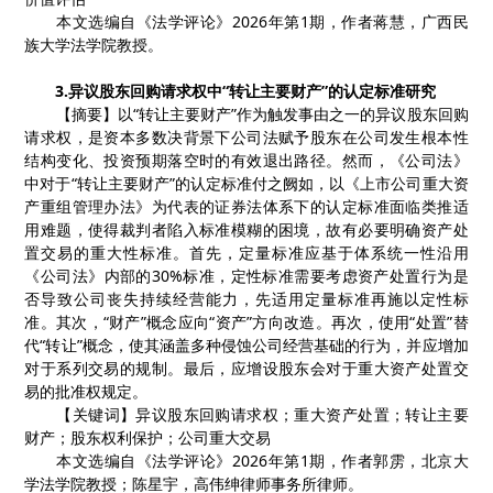
本文选编自《法学评论》
2026
年第
1
期，作者蒋慧，广西民
族大学法学院教授。
3.
异议股东回购请求权中
“
转让主要财产
”
的认定标准研究
【
摘要
】
以
“
转让主要财产
”
作为触发事由之一的异议股东回购
请求权，是资本多数决背景下公司法赋予股东在公司发生根本性
结构变化、投资预期落空时的有效退出路径。然而，《公司法》
中对于
“
转让主要财产
”
的认定标准付之阙如，以《上市公司重大资
产重组管理办法》为代表的证券法体系下的认定标准面临类推适
用难题，使得裁判者陷入标准模糊的困境，故有必要明确资产处
置交易的重大性标准。首先，定量标准应基于体系统一性沿用
《公司法》内部的
30%
标准，定性标准需要考虑资产处置行为是
否导致公司丧失持续经营能力，先适用定量标准再施以定性标
准。其次，
“
财产
”
概念应向
“
资产
”
方向改造。再次，使用
“
处置
”
替
代
“
转让
”
概念，使其涵盖多种侵蚀公司经营基础的行为，并应增加
对于系列交易的规制。最后，应增设股东会对于重大资产处置交
易的批准权规定。
【
关键词
】
异议股东回购请求权
；
重大资产处置
；
转让主要
财产
；
股东权利保护
；
公司重大交易
本文选编自《法学评论》
2026
年第
1
期，作者郭雳，北京大
学法学院教授；陈星宇，高伟绅律师事务所律师。