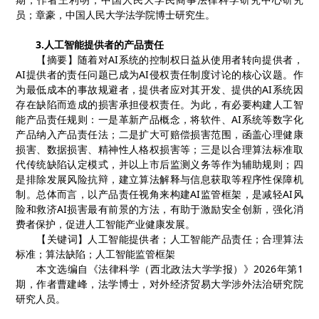
员；章豪，中国人民大学法学院博士研究生。
3.
人工智能提供者的产品责任
【
摘要
】
随着对
AI
系统的控制权日益从使用者转向提供者，
AI
提供者的责任问题已成为
AI
侵权责任制度讨论的核心议题。作
为最低成本的事故规避者，提供者应对其开发、提供的
AI
系统因
存在缺陷而造成的损害承担侵权责任。为此，有必要构建人工智
能产品责任规则：一是革新产品概念，将软件、
AI
系统等数字化
产品纳入产品责任法；二是扩大可赔偿损害范围，函盖心理健康
损害、数据损害、精神性人格权损害等；三是以合理算法标准取
代传统缺陷认定模式，并以上市后监测义务等作为辅助规则；四
是排除发展风险抗辩，建立算法解释与信息获取等程序性保障机
制。总体而言，以产品责任视角来构建
AI
监管框架，是减轻
AI
风
险和救济
AI
损害最有前景的方法，有助于激励安全创新，强化消
费者保护，促进人工智能产业健康发展。
【
关键词】人工智能提供者；人工智能产品责任；合理算法
标准；算法缺陷；人工智能监管框架
本文选编自《法律科学（西北政法大学学报）》
2026
年第
1
期，作者曹建峰，法学博士，对外经济贸易大学涉外法治研究院
研究人员。