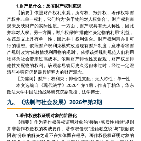
1.
财产是什么：反省财产权利束观
【
摘要
】
依照财产权利束观，所有权、抵押权、著作权等财
产权并非单一权利，它们均为
“
关于物的对人权集合
”
。财产权利束
观未反映财产的实际性质。一方面，财产权具有无人称性，因此
并非对人权。另一方面，财产权保护
“
排他性决定物的利用
”
利益，
在该意义上具有单一性，因此并非权利集合。财产权利束亦非可
行的理想。依照财产权利束模式改造现有财产制度，意味着将财
产规则改为
“
依赖情境利用物的规则
”
。依据该类规则规范人们利用
物将为社会带来过高成本。依照财产排他性支配观，财产权是排
他性支配物的权利。该观念尽管历史久远但未过时，经过一定澄
清与补强它仍是最具解释力的财产观念。
【
关键词
】
财产；权利束；排他性支配；无人称性；单一性
本文选编自《
现代法学
》
2026
年第
1
期，作者于柏华，华东
政法大学中国法治战略研究院副教授
，
法学博士。
九、《法制与社会发展》2026年第2期
1.
著作权侵权证明对象的阶段化
【
摘要
】
作为著作权侵权证明对象的
“接触
+
实质性相似”规则
并非著作权侵权的构成要件。著作权侵权“接触独立说”与“接触依
附说”分歧的解决之道不在实体而在程序。著作权侵权证明对象的