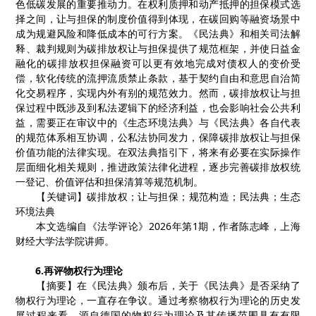
色低碳发展的重要推动力。在权利质押和动产抵押的担保模式选
择之间，让与担保的制度价值得到体现，在碳回购等融资场景中
成为规避风险和降低成本的可行方案。《民法典》和相关司法解
释、裁判规则为碳排放权让与担保提供了规范框架，并使日益金
融化的碳排放权担保融资可以更有效地完成对债权人的变价受
偿，软化传统的流押流质禁止条款，基于契约自由和意思自治简
化交易程序，实现内外有别的规范效力。然而，碳排放权让与担
保过程中既涉及到私法逻辑下的经济利益，也会影响社会公共利
益，需要正在审议中的《生态环境法典》与《民法典》各自代表
的规范体系相互协调，公私法协同发力，保障碳排放权让与担保
价值功能的法律实现。在双法典指引下，将来有必要在实际操作
层面细化相关规则，推进政策法律化进程，逐步完善碳排放权统
一登记、价值评估和担保清算等规范机制。
【
关键词
】
碳排放权
；
让与担保
；
规范构造
；
民法典
；
生态
环境法典
本文选编自《法学评论》
2026
年第
1
期，作者陈志峰，上海
财经大学法学院讲师。
6.
再评物权行为理论
【
摘要
】
在《民法典》颁布后，关于《民法典》是否采纳了
物权行为理论，一直存在争议。通过考察物权行为理论的历史发
展过程来看，源自德国的物权行为理论及其传播范围具有有限