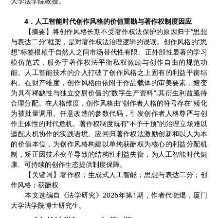
大学法学院教授。
4
．
人工智能时代创作风格的价值重勘与著作权制度因应
【摘要】
将创作风格长期不受著作权法保护的原因归于
“
思想
与表达二分
”
框架，是对著作权法治理逻辑的误读。创作风格的
“
思
想
”
标签根植于自然人之间市场替代性有限、正外部性显著的学习
模仿范式，服务于著作权法平衡私权激励与创作自由的规范功
能。人工智能技术的介入打破了创作风格之上固有的利益平衡结
构。在财产维度，创作风格由依附于作品载体的审美要素，嬗变
为具有稀缺性与独立交易价值的
“
数字生产资料
”,
其衍生利益亟待
合理分配。在人格维度，创作风格由
“
创作者人格的符号存在
”
矮化
为被批量调用、任意改造的参数代码，引发创作者人格尊严与创
作主体性的时代危机。著作权制度既有
“
不予干预
”
的治理立场难以
适配人机协作的实践语境。应回归著作权法激励创新和以人为本
的价值本位，为创作风格构建以单纯获酬权为核心的利益分配机
制，矫正因技术变革导致的结构性利益失衡，为人工智能时代健
康、可持续的创作生态提供制度保障。
【关键词】
著作权
；
生成式人工智能
；
思想与表达二分
；
创
作风格
；
获酬权
本文选编自《
法学研究
》
2
02
6
年第
1
期
，
作者代晓焜，厦门
大学法学院博士研究生。