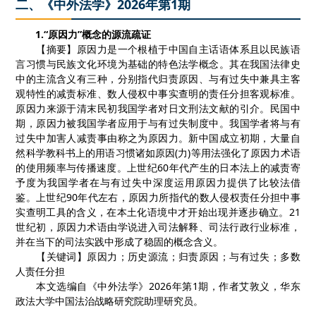
二、《中外法学》2026年第1期
1.
“原因力”概念的源流疏证
【摘要】原因力是一个根植于中国自主话语体系且以民族语
言习惯与民族文化环境为基础的特色法学概念。其在我国法律史
中的主流含义有三种，分别指代归责原因、与有过失中兼具主客
观特性的减责标准、数人侵权中事实查明的责任分担客观标准。
原因力来源于清末民初我国学者对日文刑法文献的引介。民国中
期，原因力被我国学者应用于与有过失制度中。我国学者将与有
过失中加害人减责事由称之为原因力。新中国成立初期，大量自
然科学教科书上的用语习惯诸如原因
(
力
)
等用法强化了原因力术语
的使用频率与传播速度。上世纪
60
年代产生的日本法上的减责寄
予度为我国学者在与有过失中深度运用原因力提供了比较法借
鉴。上世纪
90
年代左右，原因力所指代的数人侵权责任分担中事
实查明工具的含义，在本土化语境中才开始出现并逐步确立。
21
世纪初，原因力术语由学说进入司法解释、司法行政行业标准，
并在当下的司法实践中形成了稳固的概念含义。
【关键词】原因力；历史源流；归责原因；与有过失；多数
人责任分担
本文选编自《中外法学》
2026
年第
1
期，作者艾敦义，华东
政法大学中国法治战略研究院助理研究员。