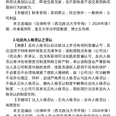
和民法典加以认定，即使交易无效，也不影响基于该交易而购买
股份行为的效力。
【关键词】财务资助；原则禁止；特定例外；一般例外；公
司利益
本文选编自《法律科学（西北政法大学学报）》
2026
年第
1
期，作者葛伟军，复旦大学法学院教授、博士生导师。
2.
论反向人格否认之否认
【摘要】反向人格否认在比较法上并没有得到普遍认可，其
仅适用于特殊例外情形且充满争议；该制度既没有被《公司法》
《民法典》所承认，也没有获得司法实践的普遍认可。反向人格
否认将冲击有限责任制度和独立财产制，承认该制度会严重影响
法人及公司制度功能的发挥，使股东债权人获得不应有的保护，
不必要且不合理地规避了债权人撤销权，故《公司法》司法解释
不应作出规定。同时，必须严格界分人格否认与反向人格否认：
不能从正向人格否认、横向人格否认制度中解释出反向人格否认
制度，一人公司只应发生正向人格否认，因此现行法没有反向人
格否认的制度空间。
【关键词】法人人格否认；正向人格否认；反向人格否认；
有限责任
本文选编自《法律科学（西北政法大学学报）》
2026
年第
1
期，作者王利明，中国人民大学民商事法律科学研究中心研究