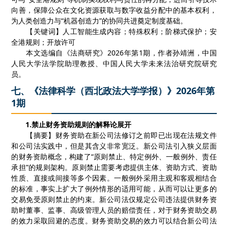
向善，保障公众在文化资源获取与数字收益分配中的基本权利，
为人类创造力与
“
机器创造力
”
的协同共进奠定制度基础。
【
关键词
】
人工智能生成内容
；
特殊权利
；
阶梯式保护
；
安
全港规则
；
开放许可
本文选编自《法商研究》
2026
年第
1
期，作者孙靖洲，中国
人民大学法学院助理教授、中国人民大学未来法治研究院研究
员。
七、《法律科学（西北政法大学学报）》2026年第
1期
1.
禁止财务资助规则的解释论展开
【摘要】财务资助在新公司法修订之前即已出现在法规文件
和公司法实践中，但是其含义非常宽泛。新公司法引入狭义层面
的财务资助概念，构建了
“原则禁止、特定例外、一般例外、责任
承担”的规则架构。原则禁止需要考虑提供主体、资助方式、资助
性质、直接或间接等多个因素。一般例外采用主观和客观相结合
的标准，事实上扩大了例外情形的适用可能，从而可以让更多的
交易免受原则禁止的约束。新公司法仅规定公司违法提供财务资
助时董事、监事、高级管理人员的赔偿责任，对于财务资助交易
的效力采取回避的态度。财务资助交易的效力可以结合新公司法