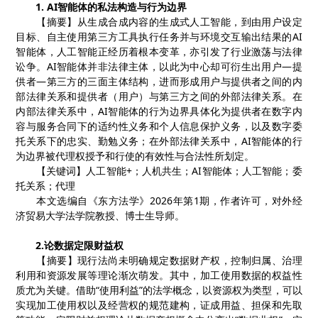
1. AI
智能体的私法构造与行为边界
【摘要】从生成合成内容的生成式人工智能，到由用户设定
目标、自主使用第三方工具执行任务并与环境交互输出结果的
AI
智能体，人工智能正经历着根本变革，亦引发了行业激荡与法律
讼争。
AI
智能体并非法律主体，以此为中心却可衍生出用户—提
供者—第三方的三面主体结构，进而形成用户与提供者之间的内
部法律关系和提供者（用户）与第三方之间的外部法律关系。在
内部法律关系中，
AI
智能体的行为边界具体化为提供者在数字内
容与服务合同下的适约性义务和个人信息保护义务，以及数字委
托关系下的忠实、勤勉义务；在外部法律关系中，
AI
智能体的行
为边界被代理权授予和行使的有效性与合法性所划定。
【关键词】人工智能
+
；人机共生；
AI
智能体；人工智能；委
托关系；代理
本文选编自《东方法学》
2026
年第
1
期，作者许可，对外经
济贸易大学法学院教授、博士生导师。
2.
论数据定限财益权
【
摘要
】
现行法尚未明确规定数据财产权，控制归属、治理
利用和资源发展等理论渐次萌发。其中，加工使用数据的权益性
质尤为关键。借助
“
使用利益
”
的法学概念，以资源权为类型，可以
实现加工使用权以及经营权的规范建构，证成用益、担保和先取