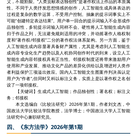
义，不能割裂。
“人类贡献表达独创性”是著作权法上作品的本质属
性。不同于人类抒发思想情感的创作，人工智能生成具体表达的
过程是复杂的数学运算，不受用户控制。抽象的提示词事实上不
可能“创建特定表达结果”。用户单一回合的提示词输入不会形成作
品独创性，多轮提示词输入同样不会。硬性将人工智能生成内容
归于作品之列，无法避免规则适用的冲突，并动摇著作人格权制
度和“著作权
/
邻接权”二分的著作权法体系架构。另一方面，鉴于
人工智能生成内容显著具备财产属性，尤其是考虑到人工智能生
成内容专业化生产趋势以及人机协同创作时代的到来，设立人工
智能生成内容邻接权具有正当性。邻接权制度还将带来激励用户
使用和产业发展、推动文化产品的差异化供给以及增进对人类作
者利益保护三项溢出效应。国内人工智能文生图案件判决虽认定
用户为“作者”
,
但同时又科以标注义务，实质上是以著作权之名创
设了一项邻接权。
【关键词】生成式人工智能；作品独创性；署名权；标注义
务；邻接权
本文选编自《比较法研究》
2026
年第
1
期，作者刘文杰，中
国政法大学比较法学院教授，法学博士；中国政法大学人工智能
法研究中心兼职研究员。
四、《东方法学》2026年第1期