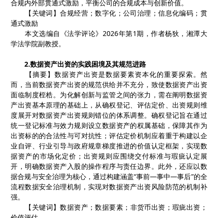
合规内外部贯通式激励，平衡公司的合规成本与创新价值。
【关键词】合规经营；数字化；公司治理；信息化编码；贯
通式激励
本文选编自《法学评论》
2026
年第
1
期，作者杨狄，湘潭大
学法学院副教授。
2.
数据资产出资的实践困境及其规范进路
【
摘要
】
数据资产出资是数据要素资本化的重要探索。然
而，当前数据资产出资的规范供给并不充分，致使数据资产出资
面临制度桎梏。为化解创新与监管之间的张力，需在阐明数据资
产出资基本原理的基础上，从确权登记、评估定价、出资规则维
度展开对数据资产出资规则错位的体系调整。确权登记旨在通过
统一登记标准与效力规则设立数据资产的权属基础，保障其作为
出资标的的合法性与可对抗性；评估定价机制应着重于构建以企
业自评、行业引导与政府规章梯度推进的价值认定框架，实现数
据资产的市场化定价；出资规则应围绕交付标准与瑕疵认定展
开，明确数据资产入股的操作程序与责任边界。此外，还应以数
据合规与安全治理为核心，通过构建涵盖
“
事前
—
事中
—
事后
”
的全
流程数据安全治理机制，实现对数据资产出资风险防范的机制补
强。
【
关键词
】
数据资产
；
数据要素
；
非货币出资
；
瑕疵出资
；
价值评估