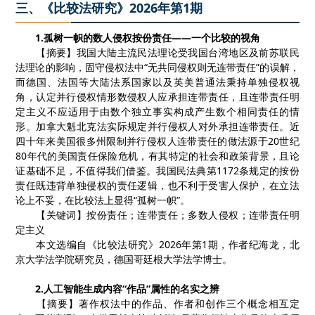
三、《比较法研究》2026年第1期
1.
孤树一帜的数人侵权按份责任——一个比较的视角
【摘要】我国大陆主流民法理论受我国台湾地区及前苏联民
法理论的影响，固守侵权法中
“无共同侵权则无连带责任”的误解，
而德国、法国等大陆法系国家以及英美普通法秉持单独侵权视
角，认定并行侵权情形数侵权人应承担连带责任，且连带责任明
定主义不应适用于由数个独立事实构成产生数个相同责任的情
形。加拿大魁北克法实际规定并行侵权人对外承担连带责任。近
四十年来美国很多州限制并行侵权人连带责任的做法源于
20
世纪
80
年代的美国责任保险危机，有其特定的社会和政策背景，且论
证基础不足，不值得我们借鉴。我国民法典第
1172
条规定的按份
责任既违背单独侵权的责任逻辑，也不利于受害人保护，在立法
论上不妥，在比较法上显得“孤树一帜”。
【关键词】按份责任；连带责任；多数人侵权；连带责任明
定主义
本文选编自《比较法研究》
2026
年第
1
期，作者纪海龙，北
京大学法学院研究员，德国哥廷根大学法学博士。
2.
人工智能生成内容
“
作品
”
属性的名实之辨
【摘要】著作权法中的作品、作者和创作三个概念相互定