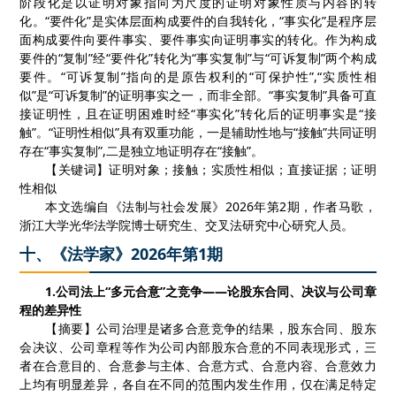
阶段化是以证明对象指向为尺度的证明对象性质与内容的转
化。“要件化”是实体层面构成要件的自我转化，“事实化”是程序层
面构成要件向要件事实、要件事实向证明事实的转化。作为构成
要件的“复制”经“要件化”转化为“事实复制”与“可诉复制”两个构成
要件。“可诉复制”指向的是原告权利的“可保护性”
,
“实质性相
似”是“可诉复制”的证明事实之一，而非全部。“事实复制”具备可直
接证明性，且在证明困难时经“事实化”转化后的证明事实是“接
触”。“证明性相似”具有双重功能，一是辅助性地与“接触”共同证明
存在“事实复制”
,
二是独立地证明存在“接触”。
【
关键词
】
证明对象；接触；实质性相似；直接证据；证明
性相似
本文选编自《法制与社会发展》
2026
年第
2
期，作者
马歌
，
浙江大学光华法学院博士研究生、交叉法研究中心研究人员。
十、《法学家》2026年第1期
1.
公司法上“多元合意”之竞争——论股东合同、决议与公司章
程的差异性
【
摘要
】
公司治理是诸多合意竞争的结果，股东合同、股东
会决议、公司章程等作为公司内部股东合意的不同表现形式，三
者在合意目的、合意参与主体、合意方式、合意内容、合意效力
上均有明显差异，各自在不同的范围内发生作用，仅在满足特定