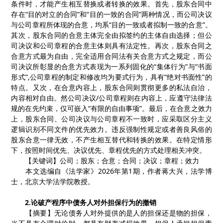
条件时，才能产生相互替换或者转换的效果。首先，股东合同中
存在
“目的对立的合同”和“目的一致的合同”两种情况，而公司决议
与公司章程所体现的合意，均系“目的一致或者拟制一致的合意”。
其次，股东合同的合意主体完全由拟签约的主体自由选择；但公
司决议和公司章程的合意主体则具有法定性。再次，股东合同之
合意方式最为自由，完全适用合同法有关合意方式之规定，而公
司决议所彰显的合意方式表现为一系列固化的“集体行为”与“书面
形式”
,
公司章程的制定和修改均为要式行为，具有“绝对书面性”的
特点。又次，在合意内容上，股东合同则贯彻更多的私法自治，
内容相对自由。然公司决议
/
公司章程则在内容上，应遵守法律法
规的在先约束，仅可嵌入“有限的自由事项”。最后，在合意之效力
上，股东合同、公司决议与公司章程不一致时，应采取区分主义
逻辑识别不同文件的优先效力。违反强制性规定或者善良风俗的
股东合意一律无效，不产生相互替代和转换的效果。在特定情形
下，按照时间优先、决议优先、章程优先的方式处理相关冲突。
【
关键词
】
公司
；
股东
；
合意
；
合同
；
决议
；
章程
；
效力
本文选编自《法学家》
2026
年第
1
期，作者
蒋大兴，法学博
士，北京大学法学院教授。
2.
论破产程序中债务人对外担保行为的撤销
【
摘要
】
无论债务人对外提供的是人的担保还是物的担保，