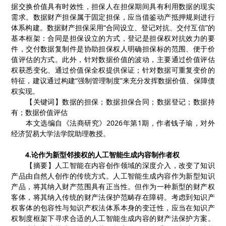
据交换价值具有时效性，担保人在担保期间具有利用数据的现实
需求。数据财产担保属于固定担保，应当借鉴动产抵押规则进行
体系构建。数据财产担保采用
“合同设立、登记对抗、交付互信”的
基本框架：合同是担保设立的方式，登记是担保权对抗效力的要
件，交付数据复制件是协助担保权人明确担保标的范围、便于价
值评估的方式。此外，针对数据价值的波动，主要通过价值评估
权获悉变化、通过价值保全权提供保证；针对数据可重复变价的
特征，建议通过构建“强制管理制度”来充分发挥数据价值、保障债
权实现。
【关键词】数据的担保；数据担保合同；数据登记；数据持
有；数据价值评估
本文选编自《法商研究》
2026
年第
1
期，作者钱子瑜，对外
经济贸易大学法学院助理教授。
4.
论作为新型邻接权的人工智能生成内容制作者权
【
摘要
】
人工智能在内容创作领域的深度介入，改变了知识
产品由自然人创作的传统方式。人工智能生成内容作为新型知识
产品，将其纳入财产范围具有正当性。但作为一种新型的财产权
客体，将其纳入传统的财产法保护范畴存在障碍。考虑到知识产
权客体的包容性与知识产权法体系本身的变迁性，应当在知识产
权制度框架下寻求合适的人工智能生成内容的财产法保护方案。