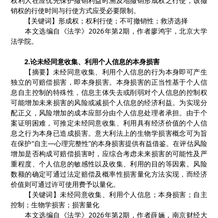
权利人在应优先保护撤销利益时溯及地撤销形成权之行使，该撤
销权的行使时间与行使方式应受必要限制。
【关键词】形成权
；
权利行使
；
不可撤销性
；
救济选择
本文选编自《法学》
2026
年第
2
期，作者廖鸿宇，北京大学
法学院。
2.
论未经同意收集、利用个人信息的本身损害
【摘要】未经同意收集、利用个人信息的行为本身即可产生
独立的可赔偿损害，即本身损害。本身损害的正当性基于个人信
息自主控制的特殊性，信息主体失去或削弱对个人信息的控制权
可能增加未来损害的风险或减损个人信息的经济利益。为实现分
配正义，风险增加的成本应部分由个人信息处理者承担。由于个
案证明困难，可推定未经同意收集、利用具有经济价值的个人信
息之行为本身已造成损害。意大利法上的生物学损害概念可为旨
在保护
“
自主
—
心理完整性
”
的本身损害提供有益借鉴。在评估风险
增加是否构成可赔偿损害时，应综合考虑未来损害的可能性及严
重程度、个人信息的敏感性以及收集、利用的目的等因素。风险
数额的确定可通过法定赔偿及概率性损害量化方法实现，而经济
价值则可通过许可使用费予以量化。
【关键词】未经同意收集、利用个人信息
；
本身损害
；
自主
控制
；
生物学损害
；
损害量化
本文选编自《法学》
2026
年第
2
期，作者薛婳，南京财经大