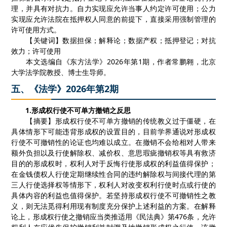
理，并具有对抗力。自力实现应允许当事人约定许可使用；公力
实现应允许法院在抵押权人同意的前提下，直接采用强制管理的
许可使用方式。
【
关键词
】
数据担保
；
解释论
；
数据产权
；
抵押登记
；
对抗
效力
；
许可使用
本文选编自《东方法学》
2026
年第
1
期，作者常鹏翱，北京
大学法学院教授、博士生导师。
五、《法学》2026年第2期
1.
形成权行使不可单方撤销之反思
【摘要】形成权行使不可单方撤销的传统教义过于僵硬，在
具体情形下可能违背形成权的设置目的，目前学界通说对形成权
行使不可撤销性的论证也均难以成立。在撤销不会给相对人带来
额外负担以及行使解除权、减价权、意思瑕疵撤销权等具有救济
目的的形成权时，权利人对于反悔行使形成权的利益值得保护；
在金钱债权人行使定期继续性合同的违约解除权与间接代理的第
三人行使选择权等情形下，权利人对改变权利行使时点或行使的
具体内容的利益也值得保护。若坚持形成权行使不可撤销性之教
义，则无法觅得利用现有制度充分保护上述利益的方案。在解释
论上，形成权行使之撤销应当类推适用《民法典》第
476
条，允许