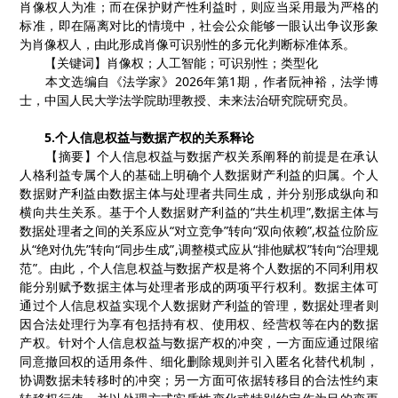
肖像权人为准；而在保护财产性利益时，则应当采用最为严格的
标准，即在隔离对比的情境中，社会公众能够一眼认出争议形象
为肖像权人，由此形成肖像可识别性的多元化判断标准体系。
【
关键词
】
肖像权
；
人工智能
；
可识别性
；
类型化
本文选编自《法学家》
2026
年第
1
期，作者
阮神裕，法学博
士，中国人民大学法学院助理教授、未来法治研究院研究员。
5.
个人信息权益与数据产权的关系释论
【
摘要
】
个人信息权益与数据产权关系阐释的前提是在承认
人格利益专属个人的基础上明确个人数据财产利益的归属。个人
数据财产利益由数据主体与处理者共同生成，并分别形成纵向和
横向共生关系。基于个人数据财产利益的
“共生机理”
,
数据主体与
数据处理者之间的关系应从“对立竞争”转向“双向依赖”
,
权益位阶应
从“绝对仇先”转向“同步生成”
,
调整模式应从“排他赋权”转向“治理规
范”。由此，个人信息权益与数据产权是将个人数据的不同利用权
能分别赋予数据主体与处理者形成的两项平行权利。数据主体可
通过个人信息权益实现个人数据财产利益的管理，数据处理者则
因合法处理行为享有包括持有权、使用权、经营权等在内的数据
产权。针对个人信息权益与数据产权的冲突，一方面应通过限缩
同意撤回权的适用条件、细化删除规则并引入匿名化替代机制，
协调数据未转移时的冲突；另一方面可依据转移目的合法性约束