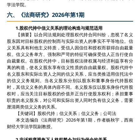
学法学院。
六、《法商研究》2026年第1期
1.
股权代持中信义关系的理论构造与规范适用
【摘要】以合同法规则处理股权代持合同纠纷，忽视了名义
股东因对目标股权的控制而与实际出资人的事实不平等地位。信
义关系具有利他主义特质，受信人因信任和授权而获得自由裁量
权。信义义务单方、强制和严苛的特征可确保受信人正当行使自
由裁量权。在股权代持中，目标股权法律权属与经济利益享有分
离的构造，使名义股东享有信义性质的自由裁量权。股权代持中
名义股东和实际出资人之间的信义关系，应当类推适用信托法中
的信义义务规则。当名义股东分别以股东和董事身份代持股权
时，其信义义务的具体内容不同。名义股东仅以股东身份代持股
权时，应当关注目标股权的价值并正当行使股东权利；承担董事
职责的名义股东，对公司和实际出资人同时负有信义义务，需要
厘清两类信义义务的关系。
【关键词】股权代持；信义关系；信义义务；公司法
本文选编自《法商研究》
2026
年第
1
期，作者杨秋宇，西南
财经大学法学院副教授。
2.
非诉程序视角下人格权禁令与行为保全的关系