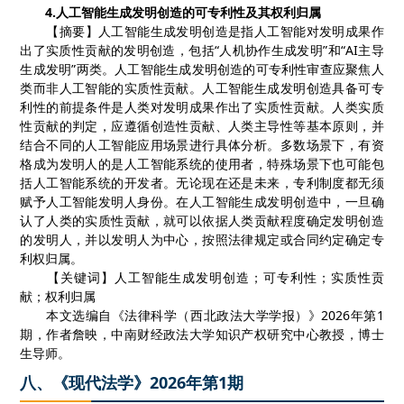
4.
人工智能生成发明创造的可专利性及其权利归属
【
摘要
】
人工智能生成发明创造是指人工智能对发明成果作
出了实质性贡献的发明创造，包括
“
人机协作生成发明
”
和
“AI
主导
生成发明
”
两类。人工智能生成发明创造的可专利性审查应聚焦人
类而非人工智能的实质性贡献。人工智能生成发明创造具备可专
利性的前提条件是人类对发明成果作出了实质性贡献。人类实质
性贡献的判定，应遵循创造性贡献、人类主导性等基本原则，并
结合不同的人工智能应用场景进行具体分析。多数场景下，有资
格成为发明人的是人工智能系统的使用者，特殊场景下也可能包
括人工智能系统的开发者。无论现在还是未来，专利制度都无须
赋予人工智能发明人身份。在人工智能生成发明创造中，一旦确
认了人类的实质性贡献，就可以依据人类贡献程度确定发明创造
的发明人，并以发明人为中心，按照法律规定或合同约定确定专
利权归属。
【
关键词
】
人工智能生成发明创造；可专利性；实质性贡
献；权利归属
本文选编自《法律科学（西北政法大学学报）》
2026
年第
1
期，作者詹映，中南财经政法大学知识产权研究中心教授，博士
生导师。
八、《现代法学》2026年第1期