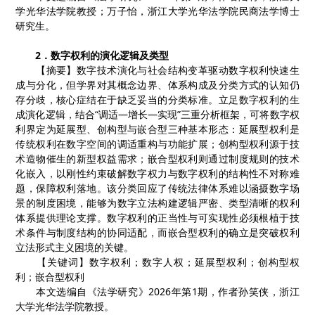
学光华法学院教授
；
万子怡，浙江大学光华法学院民商法学博士
研究生。
2
．
数字权利的演化逻辑及类型
【摘要】数字技术演化与社会结构变革驱动数字权利快速生
成与分化，但学界对其概念边界、体系构成及分类方式的认知仍
存分歧，核心症结在于缺乏妥当的分类标准。立足数字权利的生
成演化逻辑，结合
“调适—增长—实现”三重分析框架，可将数字权
利界定为延展型、创构型与嵌合型三种基本形态：延展型权利是
传统权利在数字空间的调适重构与功能扩展；创构型权利源于技
术造物催生的新型权益需求；嵌合型权利则通过制度规则的技术
化嵌入，以刚性约束破解数字权力与数字权利的结构性不对称难
题，保障权利落地。该分类回应了传统法律体系难以涵摄数字场
景的制度困境，能够为数字立法构建逻辑严密、类型清晰的权利
体系提供理论支撑。数字权利的正当性与可实现性必须根植于技
术条件与制度结构的协同适配，而嵌合型权利的确立是突破权利
立法形式主义困境的关键。
【关键词】数字权利
；
数字人权
；
延展型权利
；
创构型权
利
；
嵌合型权利
本文选编自《
法学研究
》
2
02
6
年第
1
期
，
作者
孙笑侠，浙江
大学光华法学院教授。