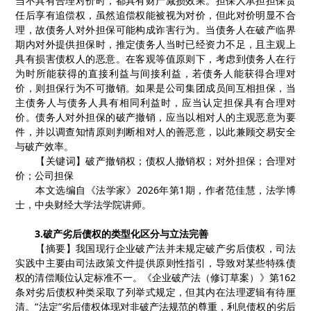
当不具有合理对价时，都具有财产减损效果。担保人承担担保责
任后享有追偿权，虽然追偿权能被视为对价，但此对价明显不合
理，故债务人对外担保可能构成诈害行为。当债务人在破产临界
期内对外提供担保时，推定债务人当时已经资力不足，且主观上
具有损害债权人的恶意。在客观等值原则下，考虑到债务人在行
为时所能获得的直接利益与间接利益，若债务人能获得合理对
价，则担保行为不可撤销。如果是公司集团成员间互相担保，当
主债务人与债务人具有相同利益时，应当认定担保具有合理对
价。债务人对外担保的破产撤销，应当以相对人的主观恶意为要
件，并以调查知情原则判断相对人的善恶意，以此兼顾交易安全
与破产效率。
【
关键词
】
破产撤销权
；
债权人撤销权
；
对外担保
；
合理对
价
；
公司担保
本文选编自《法学家》
2026
年第
1
期，作者
范佳慧，法学博
士，中央财经大学法学院讲师。
3.
破产劣后债权的类型化区分与立法完善
【
摘要
】
我国现行企业破产法并未规定破产劣后债权，司法
实践中主要由司法政策文件提供原则性指引，导致对某些特殊债
权的清偿顺位认定标准不一。《企业破产法
（
修订草案
）
》第
162
条对劣后债权种类采取了列举式规定，但其内在法理逻辑有待厘
清。“法定”劣后债权体现对非破产法规范的尊重，利息债权的劣后