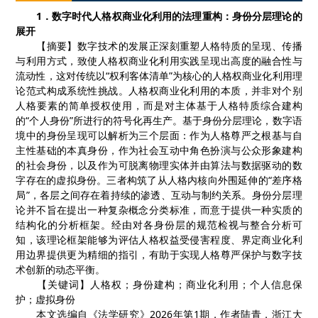
1
．
数字时代人格权商业化利用的法理重构：身份分层理论的
展开
【摘要】数字技术的发展正深刻重塑人格特质的呈现、传播
与利用方式，致使人格权商业化利用实践呈现出高度的融合性与
流动性，这对传统以
“权利客体清单”为核心的人格权商业化利用理
论范式构成系统性挑战。人格权商业化利用的本质，并非对个别
人格要素的简单授权使用，而是对主体基于人格特质综合建构
的“个人身份”所进行的符号化再生产。基于身份分层理论，数字语
境中的身份呈现可以解析为三个层面：作为人格尊严之根基与自
主性基础的本真身份，作为社会互动中角色扮演与公众形象建构
的社会身份，以及作为可脱离物理实体并由算法与数据驱动的数
字存在的虚拟身份。三者构筑了从人格内核向外围延伸的“差序格
局”，各层之间存在着持续的渗透、互动与制约关系。身份分层理
论并不旨在提出一种复杂概念分类标准，而意于提供一种实质的
结构化的分析框架。经由对各身份层的规范检视与整合分析可
知，该理论框架能够为评估人格权益受侵害程度、界定商业化利
用边界提供更为精细的指引，有助于实现人格尊严保护与数字技
术创新的动态平衡。
【关键词】人格权
；
身份建构
；
商业化利用
；
个人信息保
护
；
虚拟身份
本文选编自《
法学研究
》
2
02
6
年第
1
期
，
作者
陆青，浙江大