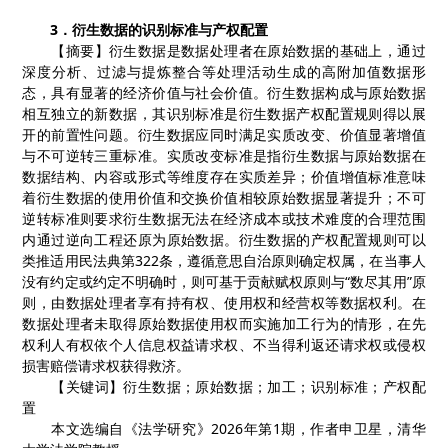
3
．
衍生数据的识别标准与产权配置
【
摘要
】衍生数据是数据处理者在原始数据的基础上，通过
深度分析、过滤与提炼整合等处理活动生成的高附加值数据形
态，具有显著的经济价值与社会价值。衍生数据构成与原始数据
相互独立的新数据，其识别标准是衍生数据产权配置规则得以展
开的前置性问题。衍生数据应同时满足实质改变、价值显著增值
与不可逆转三重标准。实质改变标准是指衍生数据与原始数据在
数据结构、内容或形式等维度存在实质差异；价值增值标准意味
着衍生数据的使用价值和交换价值相较原始数据显著提升；不可
逆转标准则要求衍生数据无法在经济成本或技术难度的合理范围
内通过逆向工程还原为原始数据。衍生数据的产权配置规则可以
类推适用民法典第
322
条，遵循意思自治原则确定权属，在当事人
没有约定或约定不明确时，则可基于贡献赋权原则与“数尽其用”原
则，由数据处理者享有持有权、使用权和经营权等数据权利。在
数据处理者未取得原始数据使用权而实施加工行为的情形，在先
权利人有权依个人信息权益请求权、不当得利返还请求权或侵权
损害赔偿请求权获得救济。
【
关键词
】衍生数据；原始数据；加工；识别标准；产权配
置
本文选编自《
法学研究
》
2
02
6
年第
1
期
，
作者
申卫星，清华