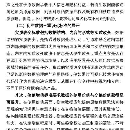
殊之处在于原数据承载个人信息与隐私利益，若衍生数据能够逆
向还原为原始数据，则会对原始数据产权及既有权利秩序造成实
质影响。但是，不可逆转并不要求达到匿名化或不可识别程度。
（二）衍生数据三重识别标准的展开
实质改变标准包括数据结构、内容与形式等实质改变
。数据
结构的实质改变，是指通过数据处理活动，将原本缺乏逻辑结构
或内部关联的数据重组为具有明确组织关系和层次结构的数据形
态。内容的实质改变取决于信息是否发生质变，重点考察是否存
在源于分析推理的信息增量，以及应用场景是否从原始数据所属
领域转向新的决策任务。形式的实质改变则强调表达方式的更迭
已足以影响数据的理解与利用路径，例如通过可视化技术使抽象
代码转化为直观的决策模型，从而在社会交往中被视为独立的、
不同于原始数据的信息产品。
其次，价值增值标准要求数据的使用价值与交换价值获得显
著提升
。在使用价值层面，衍生数据应能提供原始数据无法直接
呈现的知识洞见与智慧支持；在交换价值层面，因其离散性低、
结构性强且紧贴应用场景，衍生数据应具备更强的市场交易流通
能力。在认定增值程度时，可借鉴物权法加工制度的逻辑，不苛
求加工价值绝对超越原值，只要劳动投入导致价值产生相当程度