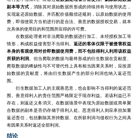
副本等方式
，消除其对原始数据所形成的持续持有与使用状态，
实现返还原始数据。并匹配价值额偿还规则，以原始数据的使用
费，即假使双方当初进行的是合法、善意的数据授权交易，就本
次具体的使用目的和范围所应得的许可费。
在数据处理者对非法爬取的数据进行加工、未经授权加工等
情形，构成权益侵害型不当得利。
返还的客体仅限于被侵害权益
本身的客观使用对价即数据使用费，而不包括得利人利用该权益
所获的利润
。但当爬取的数据与最终形成的衍生数据在贡献度、
爬取数据的稀缺性与不可替代性上具有相当因果关系时，应按原
始数据的贡献度，将由衍生数据产生的部分利润也纳入返还范
围。
衍生数据加工人的主观善恶意，也会影响不当得利的返还范
围。善意得利人的责任范围严格限定于现存利益。若该利益已不
存在，则返还义务消灭。在数据场景中表现为原始数据或简单聚
合数据的副本是否仍存储于得利人处。恶意得利人则应承担加重
返还责任，包括删除其所持数据、在所获利润与侵权行为之间具
有因果关系时返还全部利润。
结论