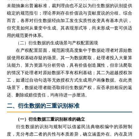
未能抽象出普遍标准，裁判理由也不足以为衍生数据的识别提供
稳定的规范指引；理论界则存在价值说与贡献度说的分歧。综合
而言，各界对衍生数据经由加工发生实质性改变具有基本共识，
但究竟如何从量变中生成、其表现形式等，尚未形成一套可供适
用的规范要件体系。
（二）衍生数据的生成场景与产权配置困境
在产权配置层面，规范困境高度集中于数据处理者对原始数
据使用权基础存疑的场景。其一为数据爬取，处理者投入大量算
法能力、算力资源与分析劳动，具有价值创造属性，但非法爬取
的情况下处理者对原始数据不享有权利基础；其二为超越授权加
工，如通过自动勾选等无效授权方式生成用户画像数据。在此类
场景下，数据处理者能否取得衍生数据产权，应否承担相应的返
还、删除或赔偿责任，均有待进一步厘清。
二、衍生数据的三重识别标准
（一）衍生数据三重识别标准的确立
衍生数据的识别与规制可以借鉴民法典物权编中的添附制
度，充分考虑二者的共性与本质差异，确立涵盖外在、内在及消