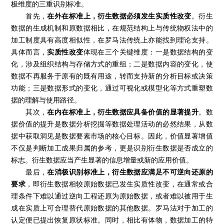
极维度的三重识别标准。
首先，
在外在标准上，衍生数据必须发生实质性改变
。衍生
数据的生成机制和原数据相比，在规范结构上与传统物权法中的
加工制度具有高度相似性，在罗马法传统上亦能找到理论支持。
具体而言，
实质性改变
体现在三个关键维度：一是数据结构的变
化，涉及组织结构与存储方式的重组；二是数据内容的变化，使
数据不再服务于原有的既有用途，转而支持新的分析目标或决策
功能；三是数据形式的变化，通过可视化或模型化等方式重塑数
据的理解与使用路径。
其次，
在内在标准上，衍生数据应具备价值的显著提升
。数
据价值的提升是数据分析挖掘等数据处理活动的必然结果，从数
据中获取洞见是数据要素市场的核心目标。因此，价值显著增值
不仅是判断加工成果归属的参考，更是识别衍生数据是否成立的
标志。衍生数据应当产生显著的信息增量或新的应用价值。
最后，
在消极识别标准上，衍生数据应满足不可逆向还原的
要求
，即衍生数据相较原始数据已发生实质性改变，在通常或合
理条件下难以通过逆向工程还原为原始数据，或者难以被用于生
成在实质上可合理替代原始数据的其他数据。罗马法对于加工的
认定便已提出恢复原状标准。同时，相比有体物，数据加工的特