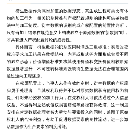
衍生数据作为高附加值的数据形态，其生成过程可类比有体
物的加工行为，相关识别标准与产权配置规则的建构可借鉴物权
法中的加工制度。衍生数据的识别构成产权配置的前置性判断，
只有当加工结果在规范意义上构成独立于原始数据的“新数据”时，
才具有进入产权配置讨论的必要性。
具体而言，衍生数据的识别应同时满足三重标准：实质改变
标准要求加工结果在数据结构、内容或形式等方面形成实质不同
的独立形态；价值增值标准要求其使用价值和交换价值相较原始
数据显著提升；不可逆转标准则强调衍生数据无法在合理范围内
通过逆向工程还原。
在权属配置上，当事人未作有效约定时，衍生数据的产权应
归属于处理者，且其权利取得并不以对原始数据享有使用权为前
提。针对未经授权的加工行为，在先权利人可依法通过个人信息
权益、不当得利返还或侵权损害赔偿等路径获得救济。这一制度
安排在肯定数据处理者智力劳动与要素投入的同时，兼顾了原始
权利人的合法利益，有助于促进数据要素的良性流动，进一步激
活数据作为生产要素的制度潜能。