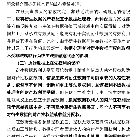
照承揽合同或委托合同的规范意旨处理。
在既无当事人的有效约定，亦缺乏法律的明确规定的情况
下，
应将衍生数据的产权配置于数据处理者
。此种配置方案既能
够准确反映各参与主体在数据价值形成过程中的实际贡献，对数
据加工活动形成有效激励；也更有利于实现衍生数据的有效利用
并释放其潜在价值。此外，由于衍生数据与原始数据的实质差异
性以及加工行为的非毁坏性，
数据处理者对衍生数据产权的取得
不受非法爬取行为或主观善恶意状态的影响。
（二）原始数据上在先权利的保护
衍生数据权利人受到原始数据上附着的信息人格性权益和数
据财产性权益限制。
信息主体对衍生数据中可能承载的人格性权
益，依然享有访问、删除和更正等法定权利，且该权利不因数据
处理者的财产权利而受限
。但在财产性维度上，由于衍生数据在
规范意义上已独立于原始数据，
原始数据权利人的财产性权利应
限于原始数据本身，不再延伸至衍生数据层面，即个人不再享有
对衍生数据的财产性权益或收益分配权。
在数据处理者超越授权范围、授权无效或被撤销以及授权终
止后加工等情形，数据处理者因请求人的给付行为而获利，构成
给付型不当得利。应通过
让数据处理者停止使用、删除原始数据