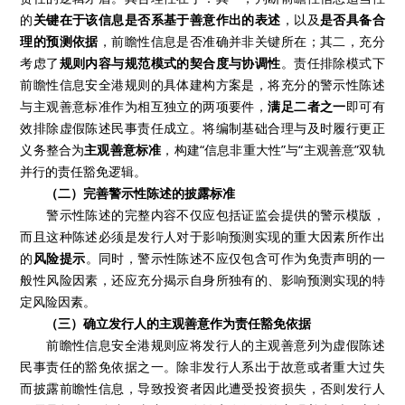
的
关键在于该信息是否系基于善意作出的表述
，以及
是否具备合
理的预测依据
，前瞻性信息是否准确并非关键所在；其二，充分
考虑了
规则内容与规范模式的契合度与协调性
。责任排除模式下
前瞻性信息安全港规则的具体建构方案是，将充分的警示性陈述
与主观善意标准作为相互独立的两项要件，
满足二者之一
即可有
效排除虚假陈述民事责任成立。将编制基础合理与及时履行更正
义务整合为
主观善意标准
，构建“信息非重大性”与“主观善意”双轨
并行的责任豁免逻辑。
（二）完善警示性陈述的披露标准
警示性陈述的完整内容不仅应包括证监会提供的警示模版，
而且这种陈述必须是发行人对于影响预测实现的重大因素所作出
的
风险提示
。同时，警示性陈述不应仅包含可作为免责声明的一
般性风险因素，还应充分揭示自身所独有的、影响预测实现的特
定风险因素。
（三）确立发行人的主观善意作为责任豁免依据
前瞻性信息安全港规则应将发行人的主观善意列为虚假陈述
民事责任的豁免依据之一。除非发行人系出于故意或者重大过失
而披露前瞻性信息，导致投资者因此遭受投资损失，否则发行人