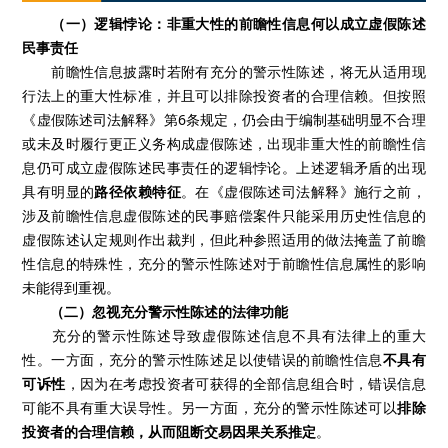
（一）逻辑悖论：非重大性的前瞻性信息何以成立虚假陈述
民事责任
前瞻性信息披露时若附有充分的警示性陈述，将无从适用现
行法上的重大性标准，并且可以排除投资者的合理信赖。但按照
《虚假陈述司法解释》第6条规定，仍会由于编制基础明显不合理
或未及时履行更正义务构成虚假陈述，出现非重大性的前瞻性信
息仍可成立虚假陈述民事责任的逻辑悖论。上述逻辑矛盾的出现
具有明显的
路径依赖特征
。在《虚假陈述司法解释》施行之前，
涉及前瞻性信息虚假陈述的民事赔偿案件只能采用历史性信息的
虚假陈述认定规则作出裁判，但此种参照适用的做法掩盖了前瞻
性信息的特殊性，充分的警示性陈述对于前瞻性信息属性的影响
未能得到重视。
（二）忽视充分警示性陈述的法律功能
充分的警示性陈述导致虚假陈述信息不具有法律上的重大
性。一方面，充分的警示性陈述足以使错误的前瞻性信息
不具有
可诉性
，因为在考虑投资者可获得的全部信息组合时，错误信息
可能不具有重大误导性。另一方面，充分的警示性陈述可以
排除
投资者的合理信赖，从而阻断交易因果关系推定
。