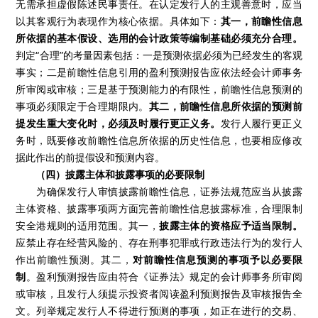
无需承担虚假陈述民事责任。在认定发行人的主观善意时，应当
以其客观行为表现作为核心依据。具体如下：
其一，前瞻性信息
所依据的基本假设、选用的会计政策等编制基础必须充分合理。
判定“合理”的考量因素包括：一是预测依据必须为已经发生的客观
事实；二是前瞻性信息引用的盈利预测报告应依法经会计师事务
所审阅或审核；三是基于预测能力的有限性，前瞻性信息预测的
事项必须限定于合理期限内。
其二，前瞻性信息所依据的预测前
提发生重大变化时，必须及时履行更正义务。
发行人履行更正义
务时，既要修改前瞻性信息所依据的历史性信息，也要相应修改
据此作出的前提假设和预测内容。
（四）披露主体和披露事项的必要限制
为确保发行人审慎披露前瞻性信息，证券法规范应当从披露
主体资格、披露事项两方面完善前瞻性信息披露标准，合理限制
安全港规则的适用范围。其一，
披露主体的资格应予适当限制。
应禁止存在经营风险的、存在刑事犯罪或行政违法行为的发行人
作出前瞻性预测。其二，
对前瞻性信息预测的事项予以必要限
制
。盈利预测报告应由符合《证券法》规定的会计师事务所审阅
或审核，且发行人须提示投资者阅读盈利预测报告及审核报告全
文。列举规定发行人不得进行预测的事项，如正在进行的交易、