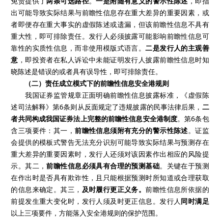
免责提供了
两条可选路径
。
一是附随有意义的警示性陈述
，即指
出可能导致实际结果与前瞻性信息存在重大差异的重要因素，或
者即便存在重大事实的虚假陈述或遗漏，但该前瞻性信息不具有
重大性，即可排除责任。发行人必须披露可能影响前瞻性信息可
靠性的实质性信息，而非使用模版式语言。
二是发行人的主观善
意
，即投资者在私人诉讼中未能证明发行人披露前瞻性信息时知
晓陈述是错误的或者具有误导性，即可排除责任。
（二）责任成立模式下的前瞻性信息安全港规则
我国证券监管规章正面明确前瞻性信息披露标准，《虚假陈
述司法解释》第6条则从反面规定了违规披露的民事法律后果，
二
者共同构成我国证券法上完整的前瞻性信息安全港制度
。第6条包
含三项要件：其一，
前瞻性信息须附有充分的警示性陈述
。证监
会提供的模板式警告无法充分识别可能导致实际结果与预测存在
重大差异的重要因素时，发行人还须对该因素作出相应的风险提
示。其二，
前瞻性信息必须具有合理的预测基础
。关键在于预测
在作出时是否具有欺诈性，且只能根据预测时所知道或合理获取
的信息来确定。其三，
及时履行更正义务。
前瞻性信息所依据的
前提发生重大变化时，发行人须及时更正信息。发行人
同时满足
以上三项要件，方能落入安全港规则的保护范围。