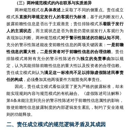
（三）两种规范模式的内在联系与实质差异
两种规范模式在
具体表述
上采取了不同的侧重点。责任成立
模式系
直接列举规定发行人的客观行为标准
，基于此判断发行人
披露前瞻性信息是否出于主观善意；责任排除模式系
着眼于发行
人的主观状态
，而主观状态是否为善意仍需依据发行人客观行为
表现加以判断。两种规范模式
对于警示性陈述的功能认知不同
。
充分的警示性陈述能改变前瞻性信息的两项关键因素：
一是前瞻
性信息的重大性，二是投资者对于前瞻性信息的合理信赖
。责任
排除模式将附有充分的警示性陈述作为
独立的免责事由
加以规
定，认为其能排除前瞻性信息的重大性以及投资者的合理信赖。
责任成立模式则认为
满足这一标准尚不足以排除虚假陈述民事责
任的构成
，必须叠加其他两项要件方能豁免民事责任。
因此，责任成立模式看似设置了更为严格的披露标准，却未
能实现规则内容与规范模式的有机融合。《虚假陈述司法解释》
第6条未能注意到充分的警示性陈述对于前瞻性信息属性的影响，
致使前瞻性信息披露制度的内部逻辑发生紊乱，制约了安全港规
则的功能释放。
二、责任成立模式的规范逻辑矛盾及其成因