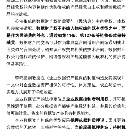
品经营权的内容包括作为防御权的产品经营自主权和经营数据产
品的收益权。
公法形成的数据财产权仍需要与《民法典》中的物权、债权
和侵权法适配。
数据财产权不必编入物权编的既有类型之中，而
是作为民法典的补充，通过如第11条、第127条等链接条款保持
融贯
。数据财产的交易可以作为非典型合同适用合同编通则或比
照类似的合同处理，如知识产权交易相关的技术合同。数据财产
权受到侵权法的保护，网络侵权相关规范能够为该权利的救济提
供基本指引。
李鸣捷副教授在《企业数据资产担保的制度构造及其实现》
一文中对企业数据资产担保的可行性、体系定位、设立与公示、
实现方式展开了详细论证。
企业数据资产的法律定位是
企业数据控制者利用权
，其可担
保性源于使用、处分数据资产能够产生经济利益，并且其价值能
够可靠计量。将来的数据资产亦具有担保能力。
企业数据资产担保的类型应采
抵押或权利质押说
，因其更符
合数据的无体性、非损耗性等特点。
当前应采抵押构造，待时机