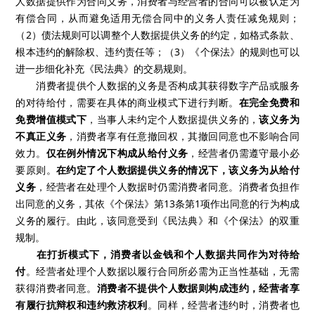
人数据提供作为合同义务，消费者与经营者的合同可以被认定为
有偿合同，从而避免适用无偿合同中的义务人责任减免规则；
（2）债法规则可以调整个人数据提供义务的约定，如格式条款、
根本违约的解除权、违约责任等；（3）《个保法》的规则也可以
进一步细化补充《民法典》的交易规则。
消费者提供个人数据的义务是否构成其获得数字产品或服务
的对待给付，需要在具体的商业模式下进行判断。
在完全免费和
免费增值模式下
，当事人未约定个人数据提供义务的，
该义务为
不真正义务
，消费者享有任意撤回权，其撤回同意也不影响合同
效力。
仅在例外情况下构成从给付义务
，经营者仍需遵守最小必
要原则。
在约定了个人数据提供义务的情况下，该义务为从给付
义务
，经营者在处理个人数据时仍需消费者同意。消费者负担作
出同意的义务，其依《个保法》第13条第1项作出同意的行为构成
义务的履行。由此，该同意受到《民法典》和《个保法》的双重
规制。
在打折模式下，消费者以金钱和个人数据共同作为对待给
付
。经营者处理个人数据以履行合同所必需为正当性基础，无需
获得消费者同意。
消费者不提供个人数据则构成违约，经营者享
有履行抗辩权和违约救济权利
。同样，经营者违约时，消费者也