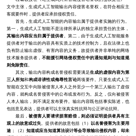
文中主张，生成式人工智能输出内容侵害名誉权，在符合相应主
客观要件时，提供者应承担侵权责任。
首先，生成式人工智能的内容输出属于提供者实施的行为。
第一，生成式人工智能不是法律所承认的独立承担责任的主体，
其输出内容应当归属于提供者
。第二，由于生成式人工智能服务
提供者对于输出的内容具有实质上的技术控制力，且在法律上也
负有防止输出虚假、有害内容的义务，故提供者并非单纯的网络
技术服务提供者，
不能援引网络侵权责任中的通知规则与知道规
则免除责任
。
其次，输出内容构成名誉侵权需要满足
生成的虚假内容为第
三人所知
和
构成诽谤性或侮辱性言论
两项要件。只要生成式人工
智能在交互中向除被侵害人本人之外至少一个第三人输出了虚假
内容，就构成名誉侵害中的公布或发布行为。反之，仅向被侵害
人本人输出，则不满足发布要件。输出内容既包括事实陈述，也
包括意见表达，提供者可以主张真实性抗辩与公正评论抗辩。
最后，
被侵害人要请求损害赔偿，则必须证明提供者具有主
观上的故意或过失
。提供者的故意包括（1）
以名誉侵害为主要用
途
；（2）
知道或应当知道算法设计等会导致输出侵权内容，却未