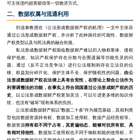
可主张违约损害赔偿等一切救济方式。
二、数据权属与流通利用
刘连泰教授在《公法形成数据财产权的机理》一文中主张应
通过公法形成数据财产权，并分析了此种路径的可能性、数据财
产权类型以及与民法典的融合衔接。
私法形成数据财产权面临数据财产难以归入物权客体、债权
保护低效、知识产权保护存在分散与合围遗漏等功能失灵的问
题。通过《反不正当竞争法》进行公法规制则存在立法目的位
移、权益划分碎片化、保护主体不全、保护随机性的问题。
由公
法形成数据财产权在法律上具有合宪性，在理论上契合公法作为
利害调整法的功能，在事实上符合我国通过公法形成财产权的历
史
。以公法形成数据财产权更加灵活，可以引进更多维的知识传
统，也没有“破坏”现有体系的负担。
公法形成数据财产权以“数据二十条”作为规范基础，其权利类
型包括数据资源持有权、数据加工使用权、数据产品经营权等。
数据资源
持有权不同于占有，其更偏动态、能够对抗所有权、具
有相对排他性
。数据加工使用权也不同于物权权能的使用权，不
经加工的数据往往不能被合法使用，也很难有财产价值。数据产