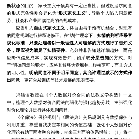
衡状态
的目的，家长主义干预具有一定正当性。但过度追求同意
的形式完备性则会异化为“
形式家长主义
”，导致个人陷入同意疲
劳、社会和产业面临过高的合规成本。
应当引入
自由式家长主义
，将自由与干预有机结合，对现有
的同意规则进行解释论修正。在“助推”理念下，
知情的判断应采客
观化标准，只要处理者以一般理性人可理解的方式履行了告知义
务，即应视为满足了知情要件
。充分并非告知越详细越好，而是
应降低信息成本，实现有效告知，如采取
分层告知
的方式。对
于“明确同意的要求”，应将其解释为意愿并非模棱两可，而非方式
的明示性。
明确同意不同于明示同意，其允许通过默示的方式作
出同意
，更符合AI训练等技术发展的现实需要。
冯洁语教授在《个人数据对价合同的法教义学构造》一文
中，梳理个人数据对价合同法的弱化与强化趋势分歧，主张强化
对价化理论并进行具体规则阐释。
《个保法》保护规则与《民法典》交易规则具有数据保护与
利用并重、尊重自我决定等相同的价值基础，强化个人数据对价
化理论有助于两者融合衔接，带来三方面的体系增益：（1）将个