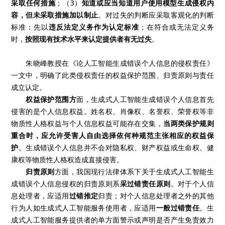
采取任何措施
；（3）
知道或应当知道用户使用模型生成侵权内
容，但未采取措施加以制止
。对过失的判断应采取客观化的判断
标准：先以
违反法定义务作为认定标准
；在符合或无法定义务
时，
按照现有技术水平来认定提供者有无过失
。
朱晓峰教授在《论人工智能生成错误个人信息的侵权责任》
一文中，明确了此类侵权责任的权益保护范围、归责原则与责任
成立认定。
权益保护范围方
面，生成式人工智能生成错误个人信息首先
侵害的是个人信息权益。姓名权、肖像权、名誉权、荣誉权等非
物质性人格权益与个人信息权益可能存在交集，
当两类保护规则
重合时，应允许受害人自由选择依何种规范主张相应的权益保
护
。生成错误个人信息并不会对隐私权、财产权益或生命权、健
康权等物质性人格权造成直接侵害。
归责原则
方面，我国现行法律体系下关于生成式人工智能生
成错误个人信息侵权的归责原则系
采过错责任原则
。对于个人信
息处理者，应适用
过错推定
归责；对个人信息处理者之外的其他
行为人如生成式人工智能服务使用者，应适用
一般过错责任
。生
成式人工智能服务提供者的单方面警示或声明是否产生免责效力