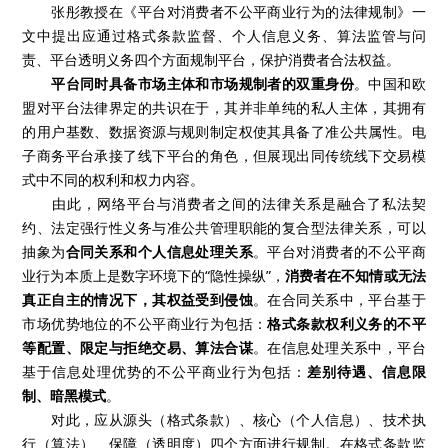
张彤教授在《平台对消费者不公平商业行为的法律规制》一
文中提出应通过格式条款监督、个人信息义务、算法监管与问
责、平台透明义务四个方面规制平台，保护消费者合法权益。
平台同时具备市场主体和市场规制者的双重身份
。中国和欧
盟对平台法律界定的共识在于，其并非单纯的私人主体，其拥有
的用户基数、数据资源与规则制定权使其具备了准公共属性。电
子商务平台承接了线下平台的角色，但展现出同传统线下交易模
式中不同的权利和权力内容。
由此，网络平台与消费者之间的法律关系是融合了私法契
约、法定强行性义务与准公共管理职能的复合型法律关系，可以
抽象为
合同关系和个人信息处理关系
。平台对消费者的不公平商
业行为本质上是数字环境下的“隐性操纵”，
消费者在不知情或无法
真正自主的情况下，其权益受到侵蚀
。在合同关系中，平台基于
市场优势地位的不公平商业行为包括：
格式条款权利义务的不平
等配置、限定与拒绝交易、算法合谋
。在信息处理关系中，平台
基于信息处理优势的不公平商业行为包括：
差别待遇、信息限
制、暗黑模式
。
对此，应从源头（格式条款）、核心（个人信息）、技术执
行（算法）、保障（透明度）四个方面进行规制。在格式条款监