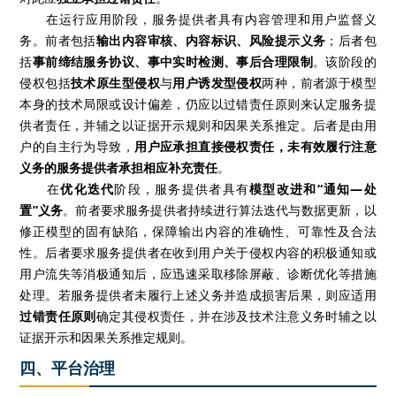
在运行应用阶段，服务提供者具有内容管理和用户监督义
务。前者包括
输出内容审核、内容标识、风险提示义务
；后者包
括
事前缔结服务协议、事中实时检测、事后合理限制
。该阶段的
侵权包括
技术原生型侵权
与
用户诱发型侵权
两种，前者源于模型
本身的技术局限或设计偏差，仍应以过错责任原则来认定服务提
供者责任，并辅之以证据开示规则和因果关系推定。后者是由用
户的自主行为导致，
用户应承担直接侵权责任，未有效履行注意
义务的服务提供者承担相应补充责任
。
在
优化迭代
阶段，服务提供者具有
模型改进和“通知—处
置”义务
。前者要求服务提供者持续进行算法迭代与数据更新，以
修正模型的固有缺陷，保障输出内容的准确性、可靠性及合法
性。后者要求服务提供者在收到用户关于侵权内容的积极通知或
用户流失等消极通知后，应迅速采取移除屏蔽、诊断优化等措施
处理。若服务提供者未履行上述义务并造成损害后果，则应适用
过错责任原则
确定其侵权责任，并在涉及技术注意义务时辅之以
证据开示和因果关系推定规则。
四、平台治理