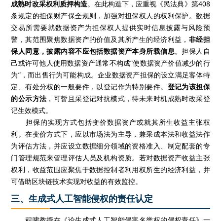
成熟时改采权利质押构造
。在此构造下，应重视《民法典》第408
条规定的担保财产保全规则，加强对担保权人的权利保护。数据
交易所需要就数据资产为担保权人提供实时信息披露与风险预
警，其范围聚焦数据资产的价值及其所产生的经济利益，
非经担
保人同意，披露内容不应包括数据资产本身所载信息
。担保人自
己或许可他人使用数据资产通常不构成“使数据资产价值减少的行
为”，而出售行为可能构成。企业数据资产担保的设立满足客体特
定、有处分权的一般要件，以登记作为特别要件。
登记为该担保
的公示方法
，可暂且采登记对抗模式，待未来时机成熟时改采登
记生效模式。
担保的实现方式包括变价数据资产或就其所生收益主张权
利。在变价方式下，应以市场法为主导，兼采成本法和收益法作
为评估方法，并应设立数据细分领域的资格准入、制定配套的专
门管理规范来管理评估人员及机构资质。若对数据资产收益主张
权利，收益范围应聚焦于数据控制者利用权所生的经济利益，并
可借助区块链技术实现对收益的有效监控。
三、生成式人工智能侵权的责任认定
程啸教授在《论生成式人工智能侵害名誉权的侵权责任》一