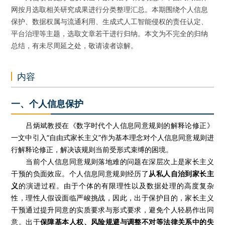
网按月选取相关研究成果进行分类整理汇总。本期围绕个人信息
保护、数据权属与流通利用、生成式人工智能侵权的责任认定、
平台治理等主题，选取文章若干进行归纳。本文为不完全的归纳
总结，有未尽周延之处，敬请读者谅解。
内容
一、个人信息保护
吕炳斌教授在《数字时代个人信息同意规则的解释论修正》
一文中引入“自由式家长主义”作为基本理念对个人信息同意规则进
行解释论修正，解决该规则当前受形式束缚的困境。
当前个人信息同意规则落地难的问题在深层次上是家长主义
干预的负面效应。个人信息同意规则经历了
从私人自治到家长主
义
的演进过程。由于个体的有限理性以及数据处理的高度复杂
性，理性人假设面临严峻挑战，因此，出于保护目的，家长主义
干预通过提升同意的实质要求与形式要求，避免个人轻易作出同
意。出于
保障基本人权、风险规避与调整不对等法律关系中的失