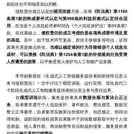
则应区分不同场景加以判断。
侵权责任成立认定的
规范依据
方面，应将
《民法典》第1165
条第1款的构成要件式认定与第998条的利益权衡式认定结合适
用
，在涉及个人信息处理者时结合《个人信息保护法》第69条第1
款。在此基础上，
侵权责任的成立考虑的是各项构成要件满足度
的高低
。其中，由于技术环节复杂、所涉主体较多等特点，证明
因果关系是难点所在。
当难以确定谁的行为导致错误个人信息生
成时，可以类推《民法典》第1254条第1款的补偿规则分担受害
人所遭受的损害
，以平衡受害人保护与人工智能产业发展。
李丹副教授在《生成式人工智能服务提供者的阶段性注意义
务与侵权责任》一文中讨论了模型训练、运行应用、优化迭代三
个阶段生成式人工智能服务提供者的注意义务与责任边界。
在
模型训练
阶段，服务提供者具有
数据合规与算法公正义
务
。前者要求遵守个人信息保护、著作权法、爬虫规范、数据完
整公正等要求；后者要求实施算法价值对齐、动态修正、协同治
理机制。该阶段的侵权损害后果集中于训练数据获取中对个人信
息权益、他人著作权、商业秘密等合法权益的侵害，服务提供者
对此应
独立承担过错责任
。