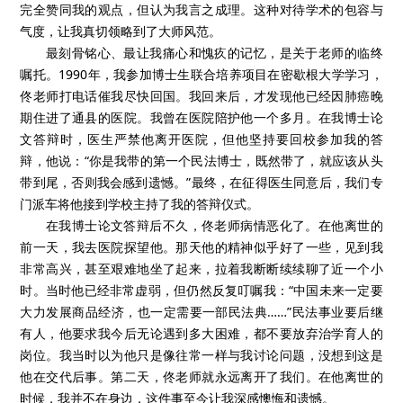
完全赞同我的观点，但认为我言之成理。这种对待学术的包容与
气度，让我真切领略到了大师风范。
最刻骨铭心、最让我痛心和愧疚的记忆，是关于老师的临终
嘱托。1990年，我参加博士生联合培养项目在密歇根大学学习，
佟老师打电话催我尽快回国。我回来后，才发现他已经因肺癌晚
期住进了通县的医院。我曾在医院陪护他一个多月。在我博士论
文答辩时，医生严禁他离开医院，但他坚持要回校参加我的答
辩，他说：“你是我带的第一个民法博士，既然带了，就应该从头
带到尾，否则我会感到遗憾。”最终，在征得医生同意后，我们专
门派车将他接到学校主持了我的答辩仪式。
在我博士论文答辩后不久，佟老师病情恶化了。在他离世的
前一天，我去医院探望他。那天他的精神似乎好了一些，见到我
非常高兴，甚至艰难地坐了起来，拉着我断断续续聊了近一个小
时。当时他已经非常虚弱，但仍然反复叮嘱我：“中国未来一定要
大力发展商品经济，也一定需要一部民法典……”民法事业要后继
有人，他要求我今后无论遇到多大困难，都不要放弃治学育人的
岗位。我当时以为他只是像往常一样与我讨论问题，没想到这是
他在交代后事。第二天，佟老师就永远离开了我们。在他离世的
时候，我并不在身边，这件事至今让我深感懊悔和遗憾。