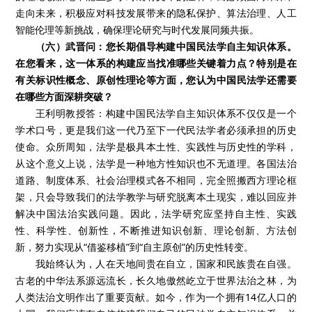
走向未来，积极应对科技发展带来的隐私保护、算法治理、人工
智能伦理等新挑战，确保理论研究与时代发展同频共振。
（六）武晋问：您长期倡导构建中国民法学自主知识体系。
在您看来，这一体系的构建应当找准哪些关键着力点？特别是在
有关标识性概念、原创性理论等方面，您认为中国民法学还需要
在哪些方面深耕突破？
王利明教授答：构建中国民法学自主知识体系不仅仅是一个
学术口号，更是我们这一代乃至下一代民法学者必须承担的历史
使命。众所周知，法学是极具本土性、实践性与历史性的学科，
从这个意义上说，法学是一种地方性知识也不无道理。各国法治
道路、制度体系、社会治理模式各不相同，完全照搬西方理论框
架，只会导致我们的法学教学与研究脱离本土现实，难以回应并
解决中国法治实践问题。因此，法学研究应坚持自主性、实践
性、科学性、创新性，不断推进知识创新、理论创新、方法创
新，努力实现从“借鉴移植”到“自主原创”的历史性转变。
我始终认为，人在天地间贵在自立，国家和民族贵在自强。
古老的中华法系源远流长，长久地傲然屹立于世界法治之林，为
人类法治文明作出了重要贡献。如今，作为一个拥有14亿人口的