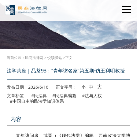
当前位置：
民商法律网
>
悦读驿站
>正文
法学茶座｜品茗93：“青年访名家”第五期·访王利明教授
大
中
发布日期：2026/6/16
正文字号：
小
文章标签：
#民法典
#民法典编纂
#法与人权
#中国自主的民法学知识体系
内容
青年访问者：武晋（《现代法学》编辑，西南政法大学博