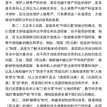
度中。维护人格尊严的价值，甚至优越于财产利益的保护，是直
接关系到人之所以为人的根本所在。当人格尊严与财产利益发生
冲突时，应当优先维护人格尊严。只有秉持这一价值理念，才能
推动中国民法学自主知识体系的发展。
第二，立足本土实践，提炼具有“中国元素”的标识性概念。我
们需要大胆借鉴国外法学理论和先进经验，但不能照抄照搬。相
反，应当从我国鲜活的实践中提炼出一批能够反映中国经验、解
释中国现象的概念和理论。例如，我国《民法典》创设的“特别法
人”制度，就是为了解决农村集体经济组织、基层群众性自治组织
等在中国大量存在，但不同于传统营利或非营利法人的组织形态
问题。又如，我国《民法典》物权编中确立的“平等保护原则”，旗
帜鲜明地强调国家、集体和私人的财产受法律同等尊重和保护，
以及人格权编中为了“防患于未然”而提出的“人格权请求权”和“人格
权禁令”制度。以上这些都不是从《德国民法典》或《法国民法
典》里“抄”来的，而是我们对本土实践经验的总结和升华。未来，
我们还需要在农村土地“三权分置”中的“土地经营权”、数字经济领
域的“数据财产权”等方面，继续提炼更多属于我们自己的概念。
第三，深耕“解释论”时代，构建原创性的理论体系。随着我国
《民法典》的颁行，大规模创设法律规则的时代已经结束，中国