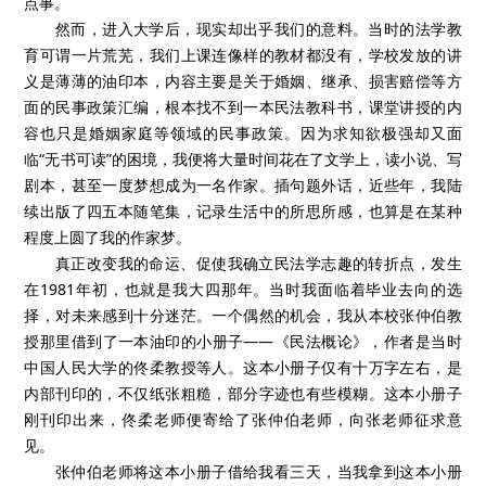
点事。
然而，进入大学后，现实却出乎我们的意料。当时的法学教
育可谓一片荒芜，我们上课连像样的教材都没有，学校发放的讲
义是薄薄的油印本，内容主要是关于婚姻、继承、损害赔偿等方
面的民事政策汇编，根本找不到一本民法教科书，课堂讲授的内
容也只是婚姻家庭等领域的民事政策。因为求知欲极强却又面
临“无书可读”的困境，我便将大量时间花在了文学上，读小说、写
剧本，甚至一度梦想成为一名作家。插句题外话，近些年，我陆
续出版了四五本随笔集，记录生活中的所思所感，也算是在某种
程度上圆了我的作家梦。
真正改变我的命运、促使我确立民法学志趣的转折点，发生
在1981年初，也就是我大四那年。当时我面临着毕业去向的选
择，对未来感到十分迷茫。一个偶然的机会，我从本校张仲伯教
授那里借到了一本油印的小册子——《民法概论》，作者是当时
中国人民大学的佟柔教授等人。这本小册子仅有十万字左右，是
内部刊印的，不仅纸张粗糙，部分字迹也有些模糊。这本小册子
刚刊印出来，佟柔老师便寄给了张仲伯老师，向张老师征求意
见。
张仲伯老师将这本小册子借给我看三天，当我拿到这本小册