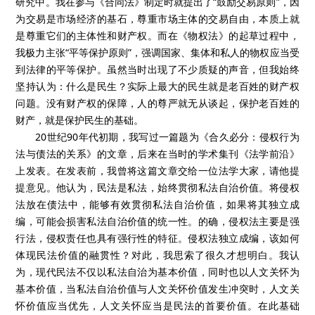
研究中。我在参与《合同法》制定时就提出了“鼓励交易原则”，因
为交易是市场经济的基石，尊重市场主体的交易自由，本质上就
是尊重它们的主体性和财产权。而在《物权法》的起草过程中，
我极力主张“平等保护原则”，强调国家、集体和私人的物权应当受
到法律的平等保护。虽然当时出现了不少质疑的声音，但我始终
坚持认为：什么是民生？实际上最大的民生就是老百姓的财产权
问题。没有财产权的保障，人的尊严就无从谈起，保护老百姓的
财产，就是保护民生的基础。
20世纪90年代初期，我写过一篇题为《合久必分：侵权行为
法与债法的关系》的文章，后来在当时的学术集刊《法学前沿》
上发表。在发表前，我曾将这篇文章交给一位法学大家，请他提
提意见。他认为，民法是私法，始终贯彻私法自治价值。将侵权
法放在债法中，能够有效贯彻私法自治价值，如果将其独立成
编，可能会损害私法自治价值的统一性。的确，侵权法主要是强
行法，侵权责任也具有强行性的特征。侵权法独立成编，该如何
体现民法价值的融贯性？对此，我思索了很久才想明白。我认
为，现代民法不仅以私法自治为基本价值，同时也以人文关怀为
基本价值，当私法自治价值与人文关怀价值发生冲突时，人文关
怀价值应当优先，人文关怀应当是民法的首要价值。在此基础