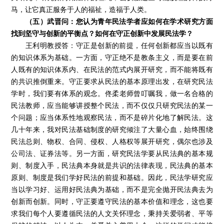
马，让它真正服务于人的福祉，造福于人类。
（五）武晋问：您认为青年民法学者应如何在学术研究方面
找到坚守与创新的平衡点？如何在守正创新中发展民法学？
王利明教授答：守正是创新的前提，任何创新都应当以既有
的知识体系为基础。一方面，守正绝不是教条主义，而是要在前
人既有的知识体系内、在民法的范式内展开研究，而不能将既有
的共识推倒重来。守正要求从民法的基本原理出发，在研究民法
学时，我们要有体系的观念。佟柔老师曾叮嘱我，做一名合格的
民法教师，应当能够讲授整个民法，而不仅仅只研究民法的某一
个问题；应当体系性地观察民法，而不是碎片化地了解民法。这
几十年来，我对民法基础制度的研究倾注了大量心血，始终围绕
民法总则、物权、合同、侵权、人格权等展开研究，偶尔也涉及
公司法、证券法等。另一方面，研究民法学要从民法典的基本规
则、制度入手，民法典本身就是共识的法律表现，民法典的基本
原则、制度是我们学好民法的前提和基础。因此，民法学研究应
当以学习好、运用好民法典为基础，而不是完全抛开民法典去为
创新而创新。同时，守正要遵守民法的基本价值和理念，这也要
求我们每个人要遵循民法的人文关怀理念，秉持关爱弱者、平等