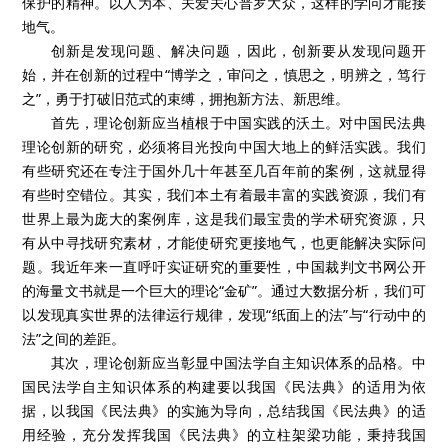
保护的精神。以人为本、关爱关心普罗大众，这样的学问才能接
地气。
创新是发现问题、解决问题，因此，创新要从发现问题开
始，并在创新的过程中“博学之，审问之，慎思之，明辨之，笃行
之”，勇于打破旧范式的束缚，拥抱新方法、新思维。
首先，理论创新应当植根于中国实践的沃土。对中国民法典
理论创新的研究，必须将目光投向中国大地上的鲜活实践。我们
有些研究还在专注于国外几十年甚至几百年前的案例，这就显得
有些时空错位。其实，我们本土有着最丰富的实践资源，我们有
世界上最为庞大的案例库，这是我们最宝贵的学术研究资源，只
有从中寻找研究素材，才能使研究更接地气，也更能解决实际问
题。我近年来一直呼吁实证研究的重要性，中国裁判文书网公开
的海量文书就是一个巨大的理论“金矿”。通过大数据分析，我们可
以发现真实世界的法律运行规律，发现“纸面上的法”与“行动中的
法”之间的差距。
其次，理论创新应当彰显中国法学自主知识体系的品格。中
国民法学自主知识体系的构建要以我国《民法典》的适用为依
据，以我国《民法典》的实施为导向，总结我国《民法典》的适
用经验，充分发挥我国《民法典》的立柱架梁功能，秉持我国