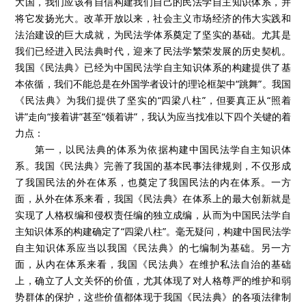
大国，我们应该有自信构建我们自己的民法学自主知识体系，并
将它发扬光大。改革开放以来，社会主义市场经济的伟大实践和
法治建设的巨大成就，为民法学体系奠定了坚实的基础。尤其是
我们已经进入民法典时代，迎来了民法学繁荣发展的历史契机。
我国《民法典》已经为中国民法学自主知识体系的构建提供了基
本依循，我们不能总是在外国学者设计的理论框架中“跳舞”。我国
《民法典》为我们提供了坚实的“四梁八柱”，但要真正从“照着
讲”走向“接着讲”甚至“领着讲”，我认为应当找准以下四个关键的着
力点：
第一，以民法典的体系为依据构建中国民法学自主知识体
系。我国《民法典》完善了我国的基本民事法律规则，不仅形成
了我国民法的外在体系，也奠定了我国民法的内在体系。一方
面，从外在体系来看，我国《民法典》在体系上的最大创新就是
实现了人格权编和侵权责任编的独立成编，从而为中国民法学自
主知识体系的构建确定了“四梁八柱”。毫无疑问，构建中国民法学
自主知识体系应当以我国《民法典》的七编制为基础。另一方
面，从内在体系来看，我国《民法典》在维护私法自治的基础
上，确立了人文关怀的价值，尤其体现了对人格尊严的维护和弱
势群体的保护，这些价值都体现于我国《民法典》的各项法律制