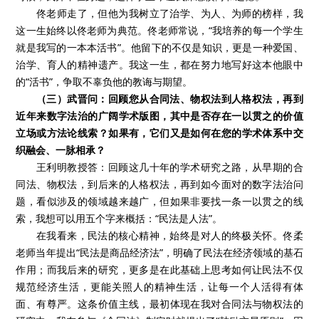
佟老师走了，但他为我树立了治学、为人、为师的榜样，我
这一生始终以佟老师为典范。佟老师常说，“我培养的每一个学生
就是我写的一本本活书”。他留下的不仅是知识，更是一种爱国、
治学、育人的精神遗产。我这一生，都在努力地写好这本他眼中
的“活书”，争取不辜负他的教诲与期望。
（三）武晋问：回顾您从合同法、物权法到人格权法，再到
近年来数字法治的广阔学术版图，其中是否存在一以贯之的价值
立场或方法论线索？如果有，它们又是如何在您的学术体系中交
织融会、一脉相承？
王利明教授答：回顾这几十年的学术研究之路，从早期的合
同法、物权法，到后来的人格权法，再到如今面对的数字法治问
题，看似涉及的领域越来越广，但如果非要找一条一以贯之的线
索，我想可以用五个字来概括：“民法是人法”。
在我看来，民法的核心精神，始终是对人的终极关怀。佟柔
老师当年提出“民法是商品经济法”，明确了民法在经济领域的基石
作用；而我后来的研究，更多是在此基础上思考如何让民法不仅
规范经济生活，更能关照人的精神生活，让每一个人活得有体
面、有尊严。这条价值主线，最初体现在我对合同法与物权法的