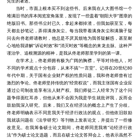
先生的著述。
当时，市面上根本买不到这些书。后来我在人大图书馆一个
堆满旧书的库本阅览室角落里，发现了一些盖着“朝阳大学”图章的
绝版旧书。那些书尘封已久，拿起来都掉渣，但我如获至宝，每
天都去抄笔记，弄得满身灰尘。每当我带着满身灰尘和满脑子疑
问去向佟老师请教时，他总是不厌其烦地为我答疑解惑，甚至耐
心地给我讲解“诉讼时效”和“消灭时效”等概念的来龙去脉。这种严
谨治学、追根溯源的精神，是我从佟老师那里学到的第一课。
在学术上，佟老师拥有极为广阔的胸襟，平等对待他人，对
不同的学术观点十分包容，从来不搞“一言堂”。记得在20世纪80
年代中期，关于国有企业财产权的性质问题，我和佟老师曾有过
激烈的争论。佟老师坚持传统的“经营权说”，而我主张国有企业应
通过公司制改造享有法人财产权。我们师徒二人经常为了这个问
题争得面红耳赤，但他从来不会因为我是学生就批评我，反而会
鼓励我深入研究。后来，我们又在经济法的概念上产生了分歧。
佟老师明确表示不同意我关于经济行政法的观点，但他依旧鼓励
我就该问题在《法学研究》等刊物上发表论文，并提出了一些修
改意见。在我筹备硕士论文期间，佟老师同意我将“论经济行政
法”作为硕士论文选题，而且在硕士论文答辩会上，他表示虽然不