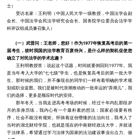
士）
受访名家：王利明（中国人民大学一级教授，中国法学会副
会长、中国法学会民法学研究会会长、国务院学位委员会法学学
科评议组成员兼召集人）
(一）武晋问：王老师，您好！作为1977年恢复高考后的第一
届考生，彼时我国的法学教育百废待兴，是什么样的契机促使您
确立了对民法学的学术志趣？
王利明教授答：说起这个话题，时间就要倒回到1977年。我
是当年考入大学的“七七级”学生，也是恢复高考后的第一批大学
生。那时候的我们，并不像现在的同学们一样有着明确的学术规
划或职业蓝图。我们是被时代浪潮推动的一批幸运的“弄潮儿”，我
们的选择，更多是顺应时代的安排。
那年冬天，当我走进高考考场的时候，经过十年内乱那段岁
月的亲身历练，我内心有一个最朴素的想法：国家必须要有秩
序，社会不能没有规矩。怀揣着这份懵懂的法治向往，我考入了
当时的湖北财经学院，也就是现在的中南财经政法大学，并就读
于法律系，希望通过学习法律为国家的法治建设事业出点力、做