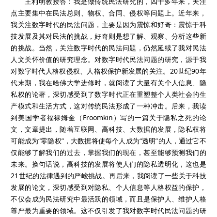
王利明教授答：我是做传统民法研究的，四十多年来，关注
点主要集中在民法总则、物权、合同、侵权等问题上。近年来，
我关注数字时代的民法问题，主要是因为震惊和好奇：震惊于科
技发展及其对民法的挑战，好奇则是想了解、观察、分析这些新
的挑战。当然，关注数字时代的民法问题，仍然延续了我对民法
人文关怀价值的研究理念。对数字时代民法问题的研究，源于我
对数字时代人格权侵权、人格权保护新发展的关注。20世纪90年
代末期，我在哈佛大学进修时，就阅读了大量有关个人信息、隐
私权的论著，深切感受到了数字时代正在重塑整个人类社会的生
产模式和生活方式，这对传统民法形成了一种冲击。后来，我读
到美国学者福禄姆金（Froomkin）写的一篇关于隐私之死的论
文，文章提出，随着互联网、高科技、大数据的发展，隐私权将
可能成为“零隐权”，大数据将使每个人成为“透明”的人，通过它不
仅能够了解我们的过去，掌握我们的现在，甚至能够预测我们的
未来。换句话说，高科技的发展将使人们的隐私透明化，这也是
21世纪的法律遇到的严峻挑战。再后来，我阅读了一些关于科技
发展的论文，深切感受到对隐私、个人信息等人格权益的保护，
不仅会成为民法研究中最活跃的领域，而且是保护人、维护人格
尊严最为重要的领域。这不仅引发了我对数字时代民法问题的研