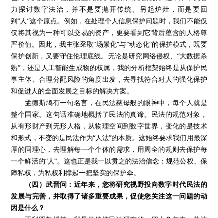
力探讨数字法治，并不是要抛开传统、另起炉灶，而是要回
到“人”这个原点。例如，在处理个人信息保护问题时，我们不能仅
仅将其视为一种可以交易的资产，更要看到它背后蕴含的人格尊
严价值。因此，我主张采取“场景化”与“动态化”的保护模式，既要
保护创新，又要守住伦理底线。无论是研究网络侵权、“大数据杀
熟”，还是人工智能生成物的权属，我的分析框架始终是从保护民
事主体、合理分配风险的角度出发，去寻找符合对人的强化保护
和促进人的全面发展之目标的解决方案。
孟德斯鸠有一句名言，在民法慈母般的眼神中，每个人就是
整个国家。这句话准确地概括了民法的真谛。民法的规范对象，
从有形财产到无形人格，从物理空间到数字世界，变化的是技术
和形式，不变的是民法作为“人法”的本质。这始终要求我们用最深
厚的同理心，去理解每一个个体的需求，用周全的规则去保护每
一个鲜活的“人”。这也正是我一以贯之的法治信念：规范公权、保
障私权，为私权利撑起一把坚实的保护伞。
（四）武晋问：近年来，您将研究视野投向数字时代民法的
发展与完善，并取得了诸多重要成果，促使您关注这一问题的动
因是什么？