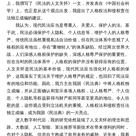
上，我撰写了《民法的人文关怀》一文，并发表在《中国社会科
学》上。也正是从这个观点出发，我提出了人格权法和侵权责任
法独立成编的建议。
我认为，现代民法应当是尊重人、关爱人、保护人的法。基
于此，民法必须保护个人隐私、个人信息等，维护个人的人格尊
严。传统民法虽然重视私法自治价值，但在民法体系中忽视了人
格权的应有地位，存在“重物轻人”的体系缺陷。经过两次世界大
战，人们深感人格权保护的缺失，深感人格尊严保护的重要性。
但在当时的民法体系中，人格权的保护并没有获得应有的位置。
人文关怀是民法的基本价值，现代民法应当强化对人格权的保
护，这既落实了宪法关于维护人格尊严的规定，也回归了民法应
有的地位和功能。因此，我力主在我国《民法典》中将人格权独
立成编，并从正面确认和宣示各项人格权，让人格尊严、个人信
息、个人隐私等权益获得与财产权同等甚至更高的地位。令人欣
慰的是，这些观点受到立法机关的重视。人格权法和侵权责任法
独立成编，成为我国《民法典》的一大亮点。
进入数字时代后，我的研究依然延续了人文关怀的理念和思
路。大数据、人工智能、算法推荐等新技术在带来便利的同时，
也对个人隐私、信息自主构成了前所未有的威胁。近年来，我着