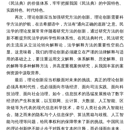
《民法典》的价值体系，牢牢把握我国《民法典》的中国特色、
实践特色、时代特色。
再次，理论创新应当加强研究方法的创新。理论创新需要科
学方法的护航，在古希腊语中，方法有“通向正确的道路”之意。民
法学的理论发展常常伴随着研究方法的创新，通过研究方法的创
新不断提升民法学的科学性和体系性。在民法典时代，民法研究
的主流应从立法论转向解释论，法学解释方法的重要性空前凸
显。这意味着，我们的理论创新必须建立在严谨的法律解释与适
用的基础之上，要注重运用文义解释、体系解释、历史解释、目
的解释等多种解释方法，并高度重视案例研究，从我国丰富的案
例资源中汲取营养。
最后，理论创新应当积极面对未来的挑战。真正的理论创新
必须具有时代性，也必须面向市场经济、面向司法实践、面向科
技治理、面向社会治理。如今，信息技术的迅猛发展推动了数字
经济的产生和发展，以互联网、云计算、大数据、人工智能、区
块链等为代表的现代信息科学技术，牵引人类社会跨入智能社
会。随之而来的隐私与个人信息保护、算法黑箱与歧视、人工智
能与伦理等问题，给民事权利的保障带来了新的挑战。中国民法
的理论创新绝不能止步于对既有文本的注释，而必须面向未来、