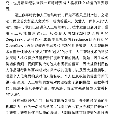
究，也是新世纪以来我一直呼吁要将人格权独立成编的重要原
因。
迈进数字时代和人工智能时代，民法不应只是财产法、交易
法，而应首先彰显人文关怀，成为尊重人、关爱人、保护人的“人
法”。如今，我们已经进入人工智能时代，技术发展日新月异，通
用人工智能快速迭代。从会聊天的ChatGPT到会思考的
DeepSeek，从可以生成高质量视频的Seedance到会行动的
OpenClaw，再到能够自主思考和行动的具身智能，人工智能技
术在部分领域达到“类人”甚至“超人”的水平。人工智能技术的迅猛
发展对人格权保护及侵权责任提出了新的挑战。例如，因生成各
类虚假音频、视频而构成对他人名誉权的侵害，因大规模利用他
人作品进行训练而构成对知识产权的侵害，以及因大规模爬取、
泄露个人信息而构成对他人隐私权、个人信息权益的侵害等新问
题不断涌现。人工智能的发展对民法提出了新的挑战，在数字时
代，民法不应只是财产法、交易法，而应首先是彰显人文关怀
的“人法”。
只有回应时代之问，民法才能历久弥新，并不断焕发新的生
机和活力。作为一名民法学者，我觉得自己有义务和责任开展相
关研究，研究如何用法律的缰绳，去驯服这匹可能脱缰的科技野