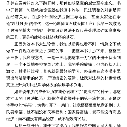
子并在昏黄的灯光下翻开时，那种如获至宝的感觉至今难忘。书
中开篇第一句话就如惊雷般在我脑中炸响：民法调整的对象是商
品经济关系。在那个计划经济占据主导地位，甚至大家还在争
论“姓社姓资”的年代，这一论断简直石破天惊！它让我第一次窥见
了民法的博大与精妙，并意识到民法不仅仅是处理琐碎家庭事务
的工具，更是构建社会经济秩序的基石。
正因为这本书太过珍贵，我怕以后再也看不到，情急之下就
做了一件现在看来近乎疯狂的事——把整本书手抄下来。整整三
天三夜，我废寝忘食，一笔一画地把这本十万字的小册子从头到
尾、一字不落地誊抄在笔记本上。我的手腕酸痛，但内心却无比
激动。抄书的过程，其实就是最好的学习。佟先生在这本书中呈
现出简洁清晰的体系、严谨缜密的逻辑，让我对法律的朴素情感
真正上升为对民法科学体系的浓厚学术兴趣。
如果说年少的成长经历在我心底埋下了“要法治”的种子，那这
本油印的《民法概论》就是浇灌这颗种子的第一滴甘泉。正是这
本手抄的“秘籍”，为我打开了一扇门，让我懵懵懂懂地意识到：人
民要幸福，就不能没有民事权利；国家要富强，就不能没有商品
经济；而不能没有商品经济，就不能没有民法。
从那一刻开始，我便下定决心：我要报考中国人民大学，师