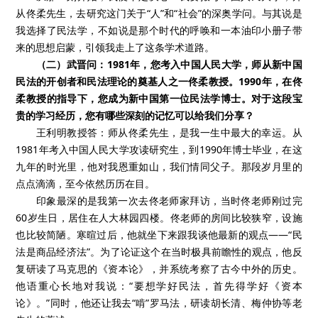
从佟柔先生，去研究这门关于“人”和“社会”的深奥学问。与其说是
我选择了民法学，不如说是那个时代的呼唤和一本油印小册子带
来的思想启蒙，引领我走上了这条学术道路。
（二）武晋问：1981年，您考入中国人民大学，师从新中国
民法的开创者和民法理论的奠基人之一佟柔教授。1990年，在佟
柔教授的指导下，您成为新中国第一位民法学博士。对于这段宝
贵的学习经历，您有哪些深刻的记忆可以给我们分享？
王利明教授答：师从佟柔先生，是我一生中最大的幸运。从
1981年考入中国人民大学攻读研究生，到1990年博士毕业，在这
九年的时光里，他对我恩重如山，我们情同父子。那段岁月里的
点点滴滴，至今依然历历在目。
印象最深的是我第一次去佟老师家拜访，当时佟老师刚过完
60岁生日，居住在人大林园四楼。佟老师的房间比较狭窄，设施
也比较简陋。寒暄过后，他就坐下来跟我谈他最新的观点——“民
法是商品经济法”。为了论证这个在当时极具前瞻性的观点，他反
复研读了马克思的《资本论》，并系统考察了古今中外的历史。
他语重心长地对我说：“要想学好民法，首先得学好《资本
论》。”同时，他还让我去“啃”罗马法，研读胡长清、梅仲协等老