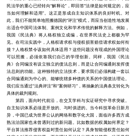
民法学的重心已经转向“解释论”，即回答“法律是如何规定的，应
当如何理解和适用”。这正是形成自主知识体系的良好时机。对
此，我们不能简单地照搬德国的“评注”模式，而应当创造性地发展
出适合中国司法体制、案例文化和学术传统的解释方法。例如，
我国《民法典》将人格权独立成编，在世界民法史上都极为罕
见。在司法实践中，人格权请求权与侵权损害赔偿请求权如何衔
接？人格权禁令该如何具体适用？这些问题没有现成的外国理论
可以照搬，必须依靠我们自己的学理创新。同样，我国《民法
典》合同编没有设立独立的债法总则，而是让合同编通则发挥债
法总则的功能。这种独特的立法技术，要求我们必须构建一套以
合同编通则为中心的、能够统辖多种债的关系的中国债法理论。
我们应当通过“法典评注”和“案例研习”，将抽象的法典条文转化为
具体的裁判规则。
第四，面向时代前沿，在交叉学科与实证研究中寻求突破。
自主知识体系必须是开放的、与时俱进的。当今科技革命日新月
异，中国已成为世界公认的网络和数字化大国，面临许多西方成
熟法治国家也未曾遇到过的新问题。比如数据的权属如何界定？
平台算法推荐侵害权益时责任如何认定？具身智能侵权责任如何