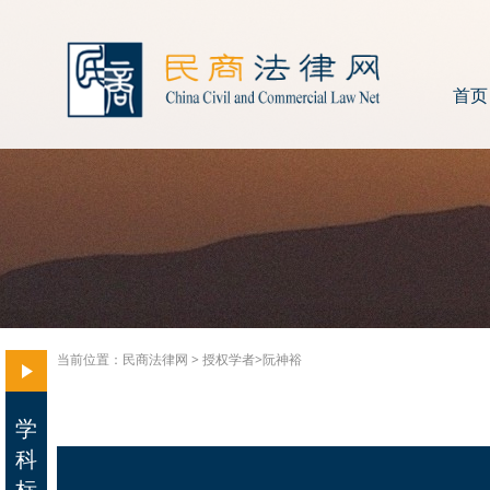
首页
当前位置：
民商法律网
>
授权学者>
阮神裕
学
科
标